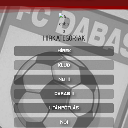
HÍRKATEGÓRIÁK
HÍREK
KLUB
NB III
DABAS II
UTÁNPÓTLÁS
NŐI