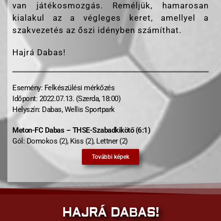
van játékosmozgás. Reméljük, hamarosan
kialakul az a végleges keret, amellyel a
szakvezetés az őszi idényben számíthat.
Hajrá Dabas!
Esemény: Felkészülési mérkőzés
Időpont: 2022.07.13. (Szerda, 18:00)
Helyszín: Dabas, Wellis Sportpark
Meton-FC Dabas – THSE-Szabadkikötő (6:1)
Gól: Domokos (2), Kiss (2), Lettner (2)
További képek
HAJRÁ DABAS!