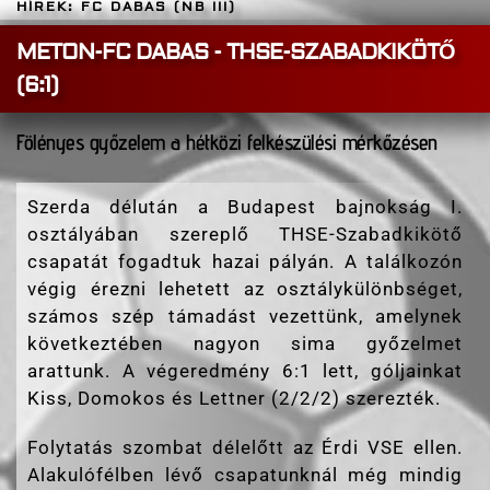
HÍREK: FC DABAS (NB III)
METON-FC DABAS - THSE-SZABADKIKÖTŐ
(6:1)
Fölényes győzelem a hétközi felkészülési mérkőzésen
Szerda délután a Budapest bajnokság I.
osztályában szereplő THSE-Szabadkikötő
csapatát fogadtuk hazai pályán. A találkozón
végig érezni lehetett az osztálykülönbséget,
számos szép támadást vezettünk, amelynek
következtében nagyon sima győzelmet
arattunk. A végeredmény 6:1 lett, góljainkat
Kiss, Domokos és Lettner (2/2/2) szerezték.
Folytatás szombat délelőtt az Érdi VSE ellen.
Alakulófélben lévő csapatunknál még mindig