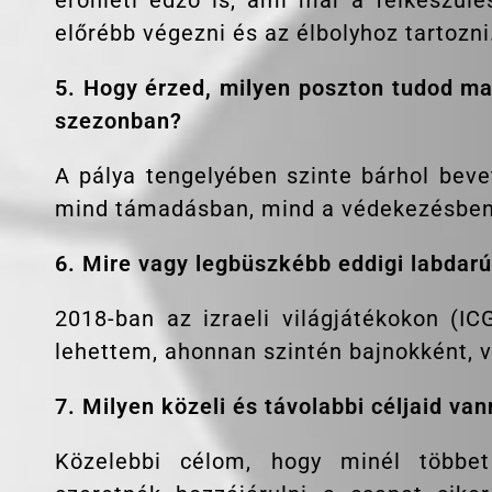
előrébb végezni és az élbolyhoz tartozni
5. Hogy érzed, milyen poszton tudod maj
szezonban?
A pálya tengelyében szinte bárhol beve
mind támadásban, mind a védekezésben 
6. Mire vagy legbüszkébb eddigi labdar
2018-ban az izraeli világjátékokon (IC
lehettem, ahonnan szintén bajnokként, v
7. Milyen közeli és távolabbi céljaid v
Közelebbi célom, hogy minél többet 