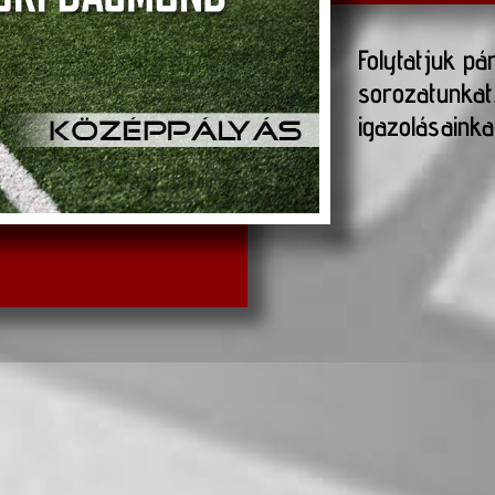
Folytatjuk pá
sorozatunkat
igazolásainka