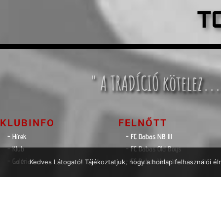
T
" A TRADÍCIÓ kötelez...
KLUBINFO
FELNŐTT
- Hírek
- FC Dabas NB lll
- Klub
- FC Dabas Old Boys
- Galéria
- FC Dabas Veterán
Kedves Látogató! Tájékoztatjuk, hogy a honlap felhasználói 
HAJRÁ