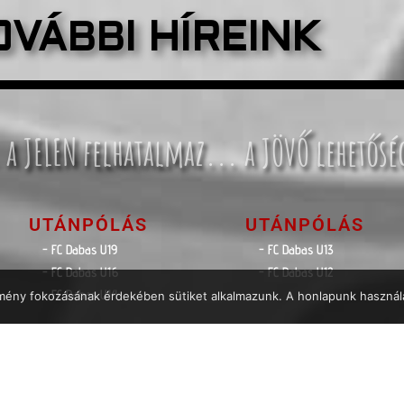
OVÁBBI HÍREINK
 a JELEN felhatalmaz... a JÖVŐ lehetősé
UTÁNPÓLÁS
UTÁNPÓLÁS
- FC Dabas U19
- FC Dabas U13
- FC Dabas U16
- FC Dabas U12
- FC Dabas U14
élmény fokozásának érdekében sütiket alkalmazunk. A honlapunk használa