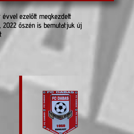
r évvel ezelőtt megkezdett
, 2022 őszén is bemutatjuk új
t