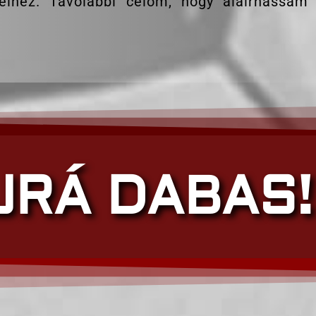
reihez. Távolabbi célom, hogy aláírhassam
JRÁ DABAS!