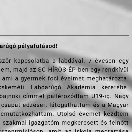
darúgó pályafutásod!
őször kapcsolatba a labdával. 7 évesen egy
dtem, majd az SC HÍRÖS-ÉP-ben egy rendkívül
, ami a gyermek foci éveimet meghatározta.
cskeméti Labdarúgó Akadémia keretébe.
bajnoki címmel pallérozódtam U19-ig. Nagy
 csapat edzéseit látogathattam és a Magyar
bemutatkozhattam. Utolsó évemet kezdtem
t szakmai igazgatóm megkeresett és felnőtt
kszentmiklóson, amit az iskola megtartása