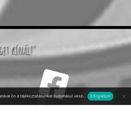
get kínál!"
tával ön a tájékoztatásunkat tudomásul veszi.
Elfogadom
KÖVESSEN MINKET!