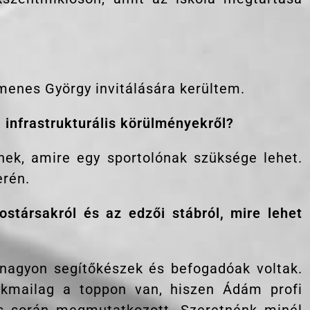
enes György invitálására kerültem.
i infrastrukturális körülményekről?
nek, amire egy sportolónak szüksége lehet.
erén.
ostársakról és az edzői stábról, mire lehet
 nagyon segítőkészek és befogadóak voltak.
akmailag a toppon van, hiszen Ádám profi
és során megmutatkozott. Szeretnénk minél