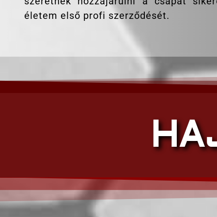
szeretnék hozzájárulni a csapat sike
életem első profi szerződését.
HA