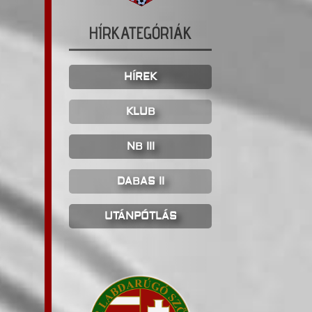
HÍRKATEGÓRIÁK
HÍREK
KLUB
NB III
DABAS II
UTÁNPÓTLÁS