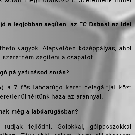
.
d a legjobban segíteni az FC Dabast az idei
thető vagyok. Alapvetően középpályás, ahol
szeretném segíteni a csapatot.
úgó pályafutásod során?
G) a 7 fős labdarúgó keret delegáltjai közt
eretlenül tértünk haza az arannyal.
annak még a labdarúgásban?
tudjak fejlődni. Gólokkal, gólpasszokkal