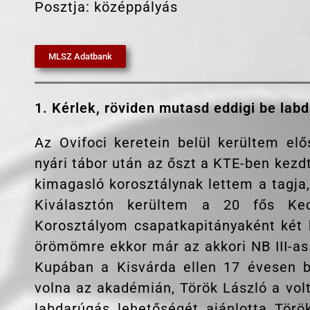
Posztja: középpályás
MLSZ Adatbank
1. Kérlek, röviden mutasd eddigi be lab
Az Ovifoci keretein belül kerültem el
nyári tábor után az őszt a KTE-ben kez
kimagasló korosztálynak lettem a tagja
Kiválasztón kerültem a 20 fős Ke
Korosztályom csapatkapitányaként két 
örömömre ekkor már az akkori NB III-as
Kupában a Kisvárda ellen 17 évesen 
volna az akadémián, Török László a vol
labdarúgás lehetőségét ajánlotta Törö