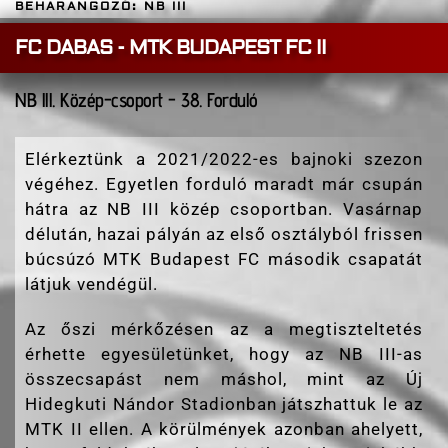
BEHARANGOZÓ: NB III
FC DABAS - MTK BUDAPEST FC II
NB lll. Közép-csoport - 38. Forduló
Elérkeztünk a 2021/2022-es bajnoki szezon
végéhez. Egyetlen forduló maradt már csupán
hátra az NB III közép csoportban. Vasárnap
délután, hazai pályán az első osztályból frissen
búcsúzó MTK Budapest FC második csapatát
látjuk vendégül.
Az őszi mérkőzésen az a megtiszteltetés
érhette egyesületünket, hogy az NB III-as
összecsapást nem máshol, mint az Új
Hidegkuti Nándor Stadionban játszhattuk le az
MTK II ellen. A körülmények azonban ahelyett,