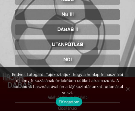
NB III
DABAS II
UTÁNPÓTLÁS
NŐI
HAJRÁ
Kedves Látogató! Tájékoztatjuk, hogy a honlap felhasználói
élmény fokozásának érdekében sütiket alkalmazunk. A
DABAS
honlapunk használatával ön a tájékoztatásunkat tudomásul
veszi.
Adatvédelmi tájékoztató
Elfogadom
Oldaltérkép
Impresszum
© FC Dabas / 2026 / Minden jog fenntartva