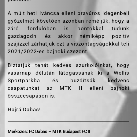
A múlt heti Iváncsa elleni bravúros idegenbeli
győzelmet követően azonban reméljük, hogy a
záró fordulóban is pontokkal tudunk
gazdagodni és akkor némiképp pozitív
szájízzel zárhatjuk ezt a viszontagságokkal teli
2021/2022-es bajnoki szezont.
Biztatjuk tehát kedves szurkolóinkat, hogy
vasárnap délután látogassanak ki a Wellis
Sportparkba és buzdítsák kedvenc
csapatunkat az MTK II elleni bajnoki
összecsapáson is.
Hajrá Dabas!
Mérkőzés: FC Dabas – MTK Budapest FC II