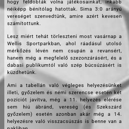
hogy feldobták volna játékosainkat, inkább
néiképp bénítólag hatottak. Sima 3:0 arányú
vereséget szenvedtünk, amire azért kevesen
számítottunk.
Lesz miért tehát törleszteni most vasárnap a
Wellis Sportparkban, ahol ráadásul utolsó
mérkőzés lévén nem csupán a revansért,
hanem még a megfelelő szezonzárásért, és a
dabasi publikumtól való szép búcsúzásért is
küzdhetünk.
Ami a tabellán való végleges helyezésünket
illeti, győzelem és némi szerencse esetén két
pozíciót javítva, még a 11. helyezés elérése
sem hiú ábránd, vereség (és Szekszárd
győzelem) esetén azonban akár még a 14.
helyezésre való visszacsúszás is benne van a
pakliban.