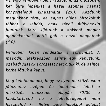
Az első félidőben bent ragadtunk az öltözőben,
két buta hibánkat a hazai azonnal csapat
könyörtelenül kihasználta (2:0). Kezdtünk
magunkhoz térni, de sajnos hiába birtokoltuk
többet a labdát, csak távoli átlövésekig
jutottunk. Mire kijöttünk a sokkból, megint
ajándékoztunk kettő gólt a hazai csapatnak
(4:0).
Félidőben kicsit rendeztük a sorsunkat. A
második játékrészben szinte egy kapuztunk,
szabadrúgások sorozatát harcoltuk ki, de sajnos
körbe lőttük a kaput.
Meg kell tanulnunk, hogy az ilyen mérkőzéseken
játszhatsz szépen és tudatosan, lehet a
mérkőzés összképe alapján 70/30 a
labdatartásod, ha a lehetőségeidet nem
használod ki, illetve buta hibákból gólokat