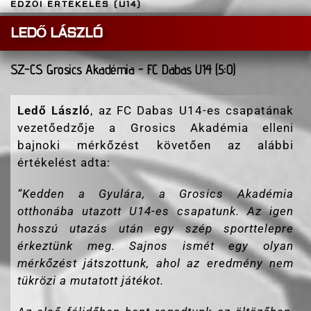
EDZŐI ÉRTÉKELÉS (U14)
LEDŐ LÁSZLÓ
SZ-CS Grosics Akadémia - FC Dabas U14 (5:0)
Ledő László
, az FC Dabas U14-es csapatának
vezetőedzője a Grosics Akadémia elleni
bajnoki mérkőzést követően az alábbi
értékelést adta:
“
Kedden a Gyulára, a Grosics Akadémia
otthonába utazott U14-es csapatunk. Az igen
hosszú utazás után egy szép sporttelepre
érkeztünk meg. Sajnos ismét egy olyan
mérkőzést játszottunk, ahol az eredmény nem
tükrözi a mutatott játékot.