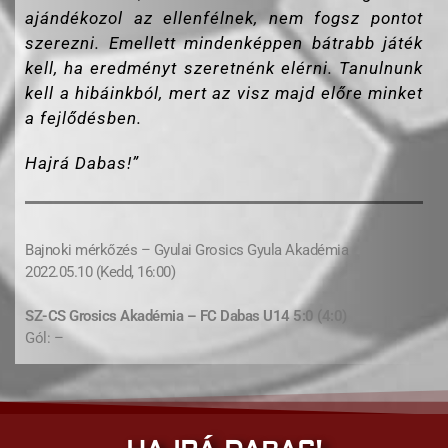
ajándékozol az ellenfélnek, nem fogsz pontot
szerezni. Emellett mindenképpen bátrabb játék
kell, ha eredményt szeretnénk elérni. Tanulnunk
kell a hibáinkból, mert az visz majd előre minket
a fejlődésben.
Hajrá Dabas!”
Bajnoki mérkőzés – Gyulai Grosics Gyula Akadémia
2022.05.10 (Kedd, 16:00)
SZ-CS Grosics Akadémia – FC Dabas U14 5:0 (4:0)
Gól: –