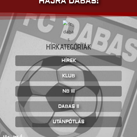
HAJRÁ DABAS!
HÍRKATEGÓRIÁK
HÍREK
KLUB
NB III
DABAS II
UTÁNPÓTLÁS