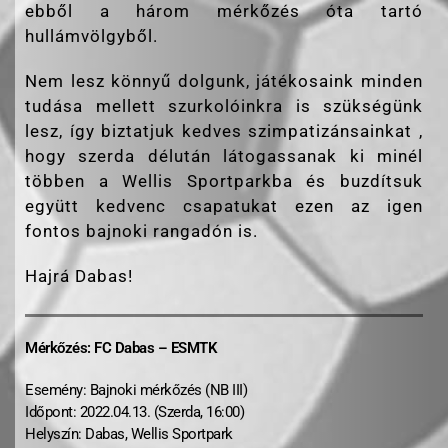
ebből a három mérkőzés óta tartó
hullámvölgyből.
Nem lesz könnyű dolgunk, játékosaink minden
tudása mellett szurkolóinkra is szükségünk
lesz, így biztatjuk kedves szimpatizánsainkat ,
hogy szerda délután látogassanak ki minél
többen a Wellis Sportparkba és buzdítsuk
együtt kedvenc csapatukat ezen az igen
fontos bajnoki rangadón is.
Hajrá Dabas!
Mérkőzés: FC Dabas – ESMTK
Esemény: Bajnoki mérkőzés (NB III)
Időpont: 2022.04.13. (Szerda, 16:00)
Helyszín: Dabas, Wellis Sportpark