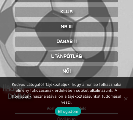
KLUB
NB III
DABAS II
UTÁNPÓTLÁS
NŐI
Kedves Látogató! Tájékoztatjuk, hogy a honlap felhasználói
HAJRÁ
élmény fokozásának érdekében sütiket alkalmazunk. A
DABAS
honlapunk használatával ön a tájékoztatásunkat tudomásul
veszi.
Adatvédelmi tájékoztató
Elfogadom
Oldaltérkép
Impresszum