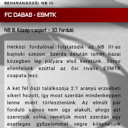
BEHARANGOZÓ: NB III
FC DABAS - ESMTK
NB lll. Közép-csoport - 30. Forduló
Hétközi fordulóval folytatódik az NB III-as
bajnoki szezon. Szerda délután ismét hazai
közegben lép pályára első keretünk. Soros
ellenfelünk ezúttal az ősi rivális ESMTK
csapata lesz.
A két fél őszi találkozója 2:1 arányú erzsébeti
sikert hozott, így most szerdán mindenképpen
lenne miért törlesztenünk. Az elmúlt pár
forduló sajnos nem úgy alakult, ahogy azt
szerettük volna, reméljük most szerdán egy
esetleges győzelemmel végre kiléphetünk