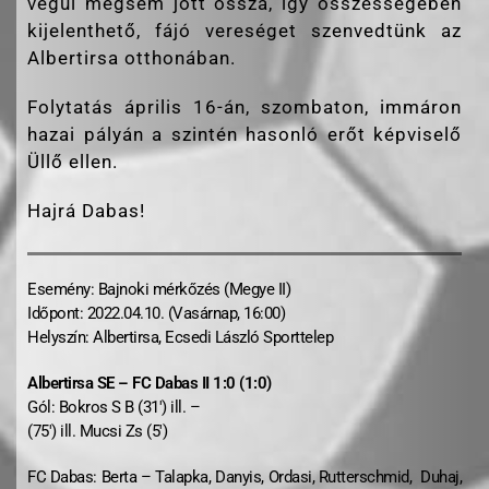
végül mégsem jött össza, így összességében
kijelenthető, fájó vereséget szenvedtünk az
Albertirsa otthonában.
Folytatás április 16-án, szombaton, immáron
hazai pályán a szintén hasonló erőt képviselő
Üllő ellen.
Hajrá Dabas!
Esemény: Bajnoki mérkőzés (Megye II)
Időpont: 2022.04.10. (Vasárnap, 16:00)
Helyszín: Albertirsa, Ecsedi László Sporttelep
Albertirsa SE – FC Dabas II 1:0 (1:0)
Gól: Bokros S B (31′) ill. –
(75′) ill. Mucsi Zs (5′)
FC Dabas: Berta – Talapka, Danyis, Ordasi, Rutterschmid, Duhaj,