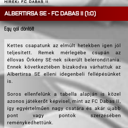
HÍREK: FC DABAS II
ALBERTIRSA SE - FC DABAS II (1:0)
Egy gól döntött
Kettes csapatunk az elmúlt hetekben igen jól
teljesített. Remek mérlegébe csupán az
éllovas Örkény SE-nek sikerült belerondítania.
Ennek következtében bizakodva várhattuk az
Albertirsa SE elleni idegenbeli fellépésünket
is.
Soros ellenfelünk a tabella alapján is közel
azonos játékerőt képvisel, mint az FC Dabas II,
így egyértelműen nagy csatára és akár újabb
pont vagy pontok szerzésében
reménykedhettünk.