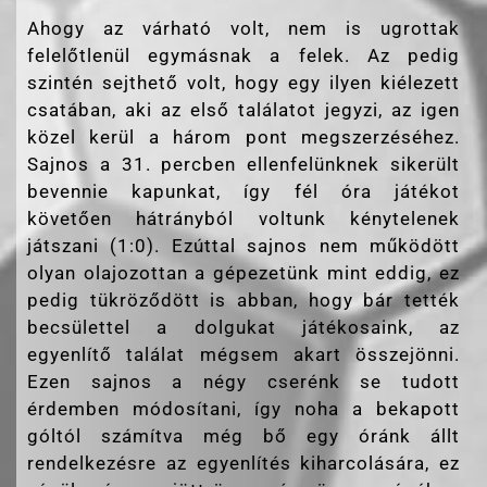
Ahogy az várható volt, nem is ugrottak
felelőtlenül egymásnak a felek. Az pedig
szintén sejthető volt, hogy egy ilyen kiélezett
csatában, aki az első találatot jegyzi, az igen
közel kerül a három pont megszerzéséhez.
Sajnos a 31. percben ellenfelünknek sikerült
bevennie kapunkat, így fél óra játékot
követően hátrányból voltunk kénytelenek
játszani (1:0). Ezúttal sajnos nem működött
olyan olajozottan a gépezetünk mint eddig, ez
pedig tükröződött is abban, hogy bár tették
becsülettel a dolgukat játékosaink, az
egyenlítő találat mégsem akart összejönni.
Ezen sajnos a négy cserénk se tudott
érdemben módosítani, így noha a bekapott
góltól számítva még bő egy óránk állt
rendelkezésre az egyenlítés kiharcolására, ez