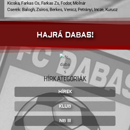
Kicska, Farkas Cs, Farkas Zs, Fodor, Molnár
Cserék: Balogh, Zsíros, Berkes, Venicz, Petrányi, Incze, Kurucz
HAJRÁ DABAS!
HÍRKATEGÓRIÁK
HÍREK
KLUB
NB III