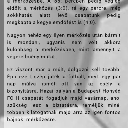
a mérkőzésbe. A 88. percben pedig végleg
eldőlt a mérkőzés (3:0), rá egy percre, még
sokkhatás alatt levő csapatunk pedig
megkapta a kegyelemdöfést is (4:0).
Nagyon nehéz egy ilyen mérkőzés után bármit
is mondani, ugyanis nem volt akkora
különbség a mérkőzésben, mint amennyit a
végeredmény mutat.
Ez viszont már a múlt, dolgozni kell tovább.
Épp ezért szép játék a futball, mert egy pár
nap múlva ismét ott van az esély a
bizonyításra. Hazai pályán a Budapest Honvéd
FC II csapatát fogadjuk majd vasárnap, ahol
szükség lesz a biztatásra, reméljük minél
többen kilátogatnak majd arra az igen fontos
bajnoki mérkőzésre.