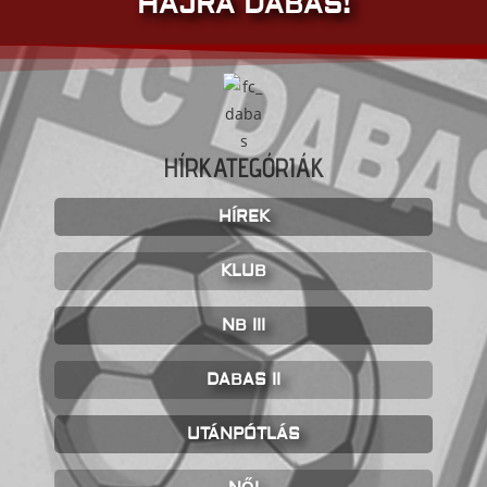
HAJRÁ DABAS!
HÍRKATEGÓRIÁK
HÍREK
KLUB
NB III
DABAS II
UTÁNPÓTLÁS