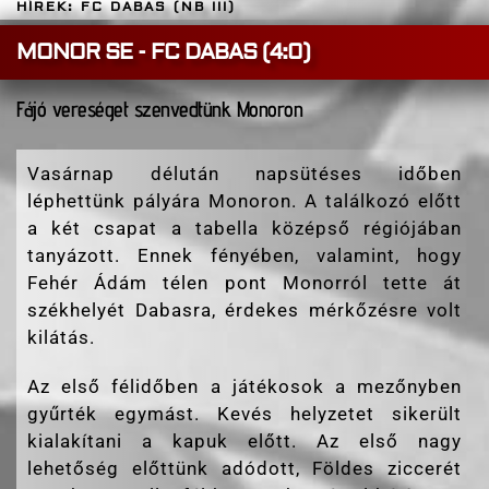
HÍREK: FC DABAS (NB III)
MONOR SE - FC DABAS (4:0)
Fájó vereséget szenvedtünk Monoron
Vasárnap délután napsütéses időben
léphettünk pályára Monoron. A találkozó előtt
a két csapat a tabella középső régiójában
tanyázott. Ennek fényében, valamint, hogy
Fehér Ádám télen pont Monorról tette át
székhelyét Dabasra, érdekes mérkőzésre volt
kilátás.
Az első félidőben a játékosok a mezőnyben
gyűrték egymást. Kevés helyzetet sikerült
kialakítani a kapuk előtt. Az első nagy
lehetőség előttünk adódott, Földes ziccerét