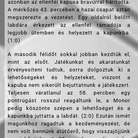
azonban az ellenfél kapusa bravúrral hárította.
A mérkőzés 43. percében a hazai csapat aztán
megszerezte a vezetést. Egy oldalról belőtt
labdára érkezett az ellenfél támadója a
legjobb ütemben és helyezett a kapunkba.
(1:0)
A második félidőt sokkal jobban kezdtük el,
mint az elsőt. Játékunkat és akaratunkat
érvényesíteni tudtuk, sorra dolgoztuk ki a
lehetőségeket és helyzeteket, viszont a
kapuba nem sikerült bejuttatnunk a játékszert.
Teljesen váratlanul az 58. percben egy
pontrúgást rosszul reagáltunk le, a Monor
pedig köszönte szépen a lehetőséget és a
kapunkba juttatta a labdát. (2:0) Ezután ismét
magunkhoz ragadtuk a kezdeményezést, de
nem volt bennünk átütőerő, hogy visszajöjjünk