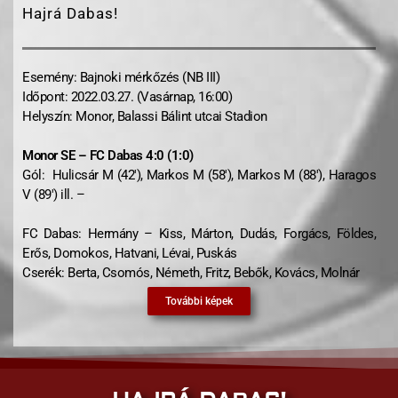
Hajrá Dabas!
Esemény: Bajnoki mérkőzés (NB III)
Időpont: 2022.03.27. (Vasárnap, 16:00)
Helyszín: Monor, Balassi Bálint utcai Stadion
Monor SE – FC Dabas 4:0 (1:0)
Gól: Hulicsár M (42′), Markos M (58′), Markos M (88′), Haragos
V (89′) ill. –
FC Dabas: Hermány – Kiss, Márton, Dudás, Forgács, Földes,
Erős, Domokos, Hatvani, Lévai, Puskás
Cserék: Berta, Csomós, Németh, Fritz, Bebők, Kovács, Molnár
További képek