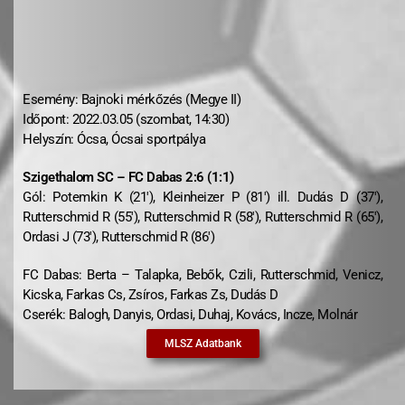
Esemény: Bajnoki mérkőzés (Megye II)
Időpont: 2022.03.05 (szombat, 14:30)
Helyszín: Ócsa, Ócsai sportpálya
Szigethalom SC – FC Dabas 2:6 (1:1)
Gól: Potemkin K (21′), Kleinheizer P (81′) ill. Dudás D (37′),
Rutterschmid R (55′), Rutterschmid R (58′), Rutterschmid R (65′),
Ordasi J (73′), Rutterschmid R (86′)
FC Dabas: Berta – Talapka, Bebők, Czili, Rutterschmid, Venicz,
Kicska, Farkas Cs, Zsíros, Farkas Zs, Dudás D
Cserék: Balogh, Danyis, Ordasi, Duhaj, Kovács, Incze, Molnár
MLSZ Adatbank