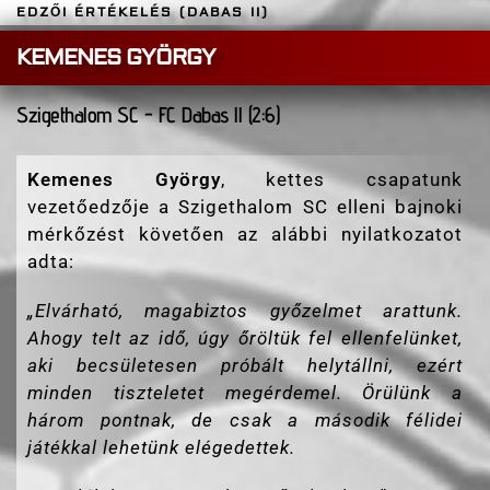
EDZŐI ÉRTÉKELÉS (DABAS II)
KEMENES GYÖRGY
Szigethalom SC - FC Dabas ll (2:6)
Kemenes György
, kettes csapatunk
vezetőedzője a Szigethalom SC elleni bajnoki
mérkőzést követően az alábbi nyilatkozatot
adta:
„
Elvárható, magabiztos győzelmet arattunk.
Ahogy telt az idő, úgy őröltük fel ellenfelünket,
aki becsületesen próbált helytállni, ezért
minden tiszteletet megérdemel. Örülünk a
három pontnak, de csak a második félidei
játékkal lehetünk elégedettek.