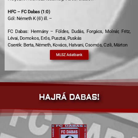
HFC – FC Dabas (1:0)
Gól: Németh K (6′) ill. –
FC Dabas: Hermány – Földes, Dudás, Forgács, Molnár, Fritz,
Lévai, Domokos, Erős, Pusztai, Puskás
Cserék: Berta, Németh, Kovács, Hatvani, Csomós, Czili, Márton
MLSZ Adatbank
HAJRÁ DABAS!