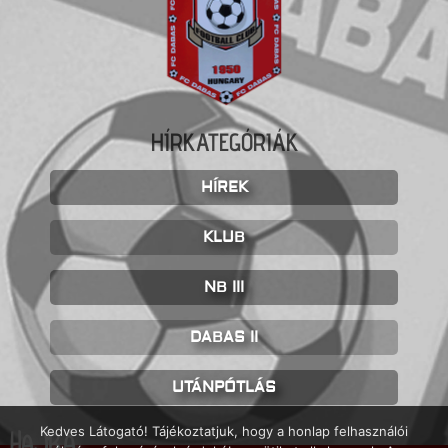
HÍRKATEGÓRIÁK
HÍREK
KLUB
NB III
DABAS II
UTÁNPÓTLÁS
Kedves Látogató! Tájékoztatjuk, hogy a honlap felhasználói
HAJRÁ