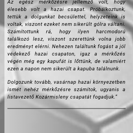
Az egész mérkőzésre jellemző volt, hogy
élesebb volt a hazai csapat. Próbálkoztunk,
tettük a dolgunkat becsülettel, helyzeteink is
voltak, viszont ezeket nem sikerült gólra váltani.
Számítottunk rá, hogy ilyen harcmodorú
találkozó lesz, viszont szerettünk volna jobb
eredményt elérni. Nehezen találtunk fogást a jól
védekező hazai csapaton, igaz a mérkőzés
végén még egy kapufát is lőttünk, de valamiért
ezen a napon nem sikerült a kapuba találnunk.
Dolgozunk tovább, vasárnap hazai környezetben
ismét nehéz mérkőzésre számítok, ugyanis a
listavezető Kozármisleny csapatát fogadjuk.”