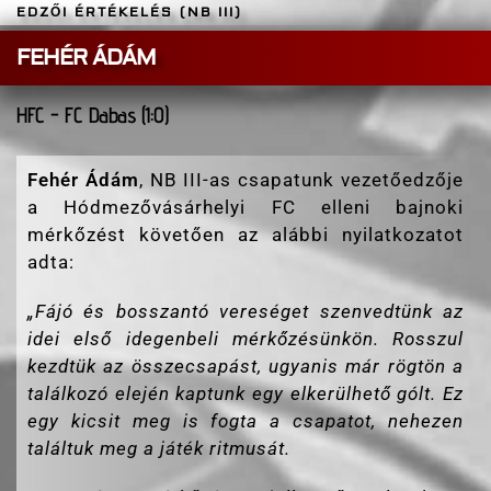
EDZŐI ÉRTÉKELÉS (NB III)
FEHÉR ÁDÁM
HFC - FC Dabas (1:0)
Fehér Ádám
, NB III-as csapatunk vezetőedzője
a Hódmezővásárhelyi FC elleni bajnoki
mérkőzést követően az alábbi nyilatkozatot
adta:
„
Fájó és bosszantó vereséget szenvedtünk az
idei első idegenbeli mérkőzésünkön. Rosszul
kezdtük az összecsapást, ugyanis már rögtön a
találkozó elején kaptunk egy elkerülhető gólt. Ez
egy kicsit meg is fogta a csapatot, nehezen
találtuk meg a játék ritmusát.