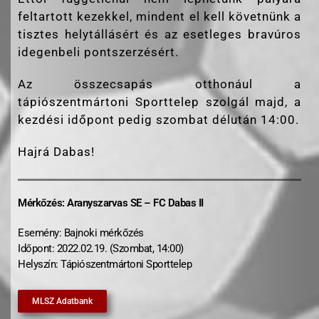
feltartott kezekkel, mindent el kell követnünk a
tisztes helytállásért és az esetleges bravúros
idegenbeli pontszerzésért.
Az összecsapás otthonául a
tápiószentmártoni Sporttelep szolgál majd, a
kezdési időpont pedig szombat délután 14:00.
Hajrá Dabas!
Mérkőzés: Aranyszarvas SE – FC Dabas II
Esemény: Bajnoki mérkőzés
Időpont: 2022.02.19. (Szombat, 14:00)
Helyszín: Tápiószentmártoni Sporttelep
MLSZ Adatbank