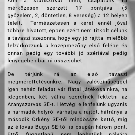
Ami a statisztikát illeti, csapatunk 15
mérkőzésen szerzett 17 pontjával (5
győzelem, 2, döntetlen, 8 vereség) a 12 helyen
telelt. Természetesen a keret ennél jóval
többre hivatott, éppen ezért nem titkolt célunk
a tavaszi szezonra, hogy egy jó rajttal mielőbb
felzárkózzunk a középmezőny első felébe és
onnan pedig egy további jó szériával pedig
lényegében bármi összejöhet.
De térjünk rá az első tavaszi
megmérettetésünkre. Nagy valószínűséggel
igen nehéz feladat vár fiatal játékosainkra, ha
idegenben, két vállra szeretnék fektetni az
Aranyszarvas SE-t. Hétvégi ellenfelünk ugyanis
a harmadik helyről várhatja a rajtot, hátránya a
második Örkény SE-től mindössze kettő, míg
az éllovas Bugyi SE-től is csupán három pont.
Ettől függetlenül nem léphetünk pályára