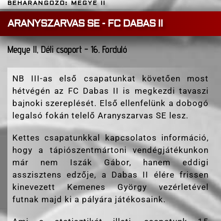
BEHARANGOZÓ: MEGYE II
ARANYSZARVAS SE - FC DABAS II
Megye ll, Déli csoport - 16. Forduló
NB III-as első csapatunkat követően most
hétvégén az FC Dabas II is megkezdi tavaszi
bajnoki szereplését. Első ellenfelünk a dobogó
legalsó fokán telelő Aranyszarvas SE lesz.
Kettes csapatunkkal kapcsolatos információ,
hogy a tápiószentmártoni vendégjátékunkon
már nem Iszák Gábor, hanem eddigi
asszisztens edzője, a Dabas II élére frissen
kinevezett Kemenes György vezérletével
futnak majd ki a pályára játékosaink.