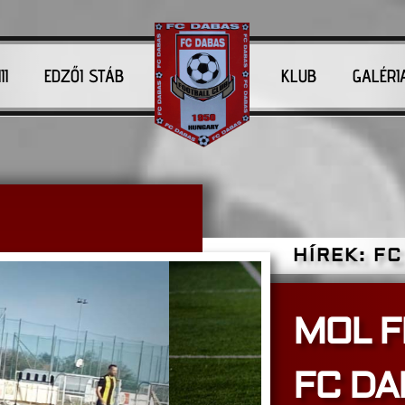
II
EDZŐI STÁB
KLUB
GALÉRI
SZOMBAT KORA REGGEL ÚTNAK INDULT NB III-AS CSAPATUNK, UGYANIS 11:00-KOR A MÓRAHA
HÍREK: FC
MOL F
FC DAB