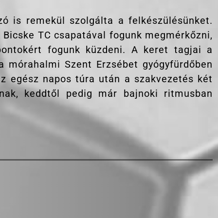
ó is remekül szolgálta a felkészülésünket.
 a Bicske TC csapatával fogunk megmérkőzni,
ontokért fogunk küzdeni. A keret tagjai a
a mórahalmi Szent Erzsébet gyógyfürdőben
 az egész napos túra után a szakvezetés két
inak, keddtől pedig már bajnoki ritmusban