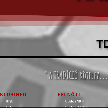
T
" A TRADÍCIÓ kötelez...
KLUBINFO
FELNŐTT
- Hírek
- FC Dabas NB lll
- Klub
- FC Dabas Old Boys