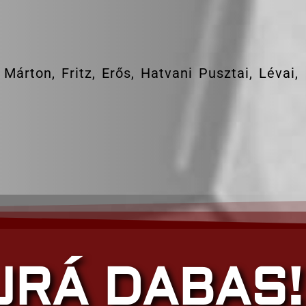
árton, Fritz, Erős, Hatvani Pusztai, Lévai,
JRÁ DABAS!