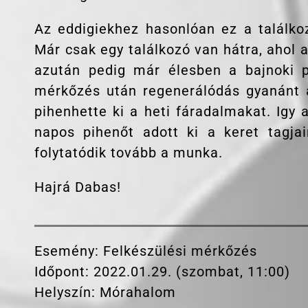
Az eddigiekhez hasonlóan ez a találkoz
Már csak egy találkozó van hátra, ahol
azután pedig már élesben a bajnoki p
mérkőzés után regenerálódás gyanánt 
pihenhette ki a heti fáradalmakat. Igy
napos pihenőt adott ki a keret tagja
folytatódik tovább a munka.
Hajrá Dabas!
Esemény: Felkészülési mérkőzés
Időpont: 2022.01.29. (szombat, 11:00)
Helyszín: Mórahalom