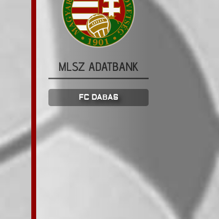
MLSZ ADATBANK
FC DABAS