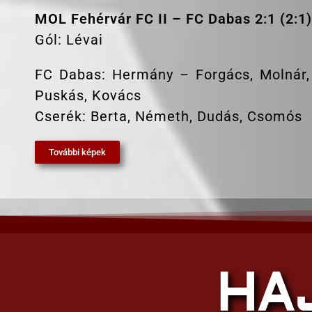
MOL Fehérvár FC II – FC Dabas 2:1 (2:1)
Gól: Lévai
FC Dabas: Hermány – Forgács, Molnár, M
Puskás, Kovács
Cserék: Berta, Németh, Dudás, Csomós
További képek
HA