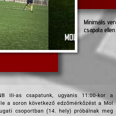
Minimális ve
csapata ellen
B III-as csapatunk, ugyanis 11:00-kor a
 le a soron következő edzőmérkőzést a Mol
yugati csoportban (14. hely) próbálnak meg