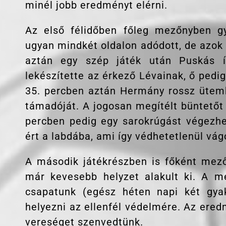
minél jobb eredményt elérni.
Az első félidőben főleg mezőnyben gy
ugyan mindkét oldalon adódott, de azok 
aztán egy szép játék után Puskás í
lekészítette az érkező Lévainak, ő pedig
35. percben aztán Hermány rossz ütembe
támadóját. A jogosan megítélt büntetőt 
percben pedig egy sarokrúgást végezhete
ért a labdába, ami így védhetetlenül vág
A második játékrészben is főként mező
már kevesebb helyzet alakult ki. A m
csapatunk (egész héten napi két gya
helyezni az ellenfél védelmére. Az ered
vereséget szenvedtünk.