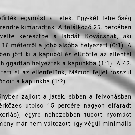
űrték egymást a felek. Egy-két lehetőség
rendre kimaradtak. A találkozó 25. percében
velte keresztbe a labdát Kovácsnak, aki
 16 méterről a jobb alsóba helyezett (0:1). A
n jött ki a kapuból és elütötte az ellenfél
higgadtan helyezték a kapunkba (1:1). A 42.
tt el az ellenfelünk, Márton fejjel rosszul
ódott a kapunkba (1:2).
nyben zajlott a játék, ebben a felvonásban
érkőzés utolsó 15 percére nagyon elfáradt
korlás), egyre nehezebben tudott nyomást
mény már nem változott, így végül minimális