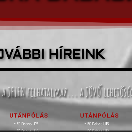
OVÁBBI HÍREINK
 a JELEN felhatalmaz... a JÖVŐ lehetősé
UTÁNPÓLÁS
UTÁNPÓLÁS
- FC Dabas U19
- FC Dabas U13
- FC Dabas U16
- FC Dabas U12