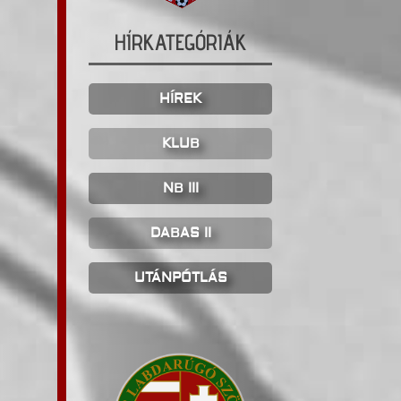
HÍRKATEGÓRIÁK
HÍREK
KLUB
NB III
DABAS II
UTÁNPÓTLÁS