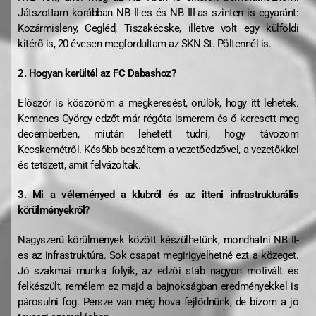
Játszottam korábban NB II-es és NB III-as szinten is egyaránt:
Kozármisleny, Cegléd, Tiszakécske, illetve volt egy külföldi
kitérő is, 20 évesen megfordultam az SKN St. Pöltennél is.
2. Hogyan kerültél az FC Dabashoz?
Először is köszönöm a megkeresést, örülök, hogy itt lehetek.
Kemenes György edzőt már régóta ismerem és ő keresett meg
decemberben, miután lehetett tudni, hogy távozom
Kecskemétről. Később beszéltem a vezetőedzővel, a vezetőkkel
és tetszett, amit felvázoltak.
3. Mi a véleményed a klubról és az itteni infrastrukturális
körülményekről?
Nagyszerű körülmények között készülhetünk, mondhatni NB II-
es az infrastruktúra. Sok csapat megirigyelhetné ezt a közeget.
Jó szakmai munka folyik, az edzői stáb nagyon motivált és
felkészült, remélem ez majd a bajnokságban eredményekkel is
párosulni fog. Persze van még hova fejlődnünk, de bízom a jó