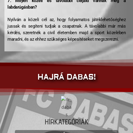
7. Milyen közeli és távolabbi céljaid vannak még a
labdarúgásban?
Nyilván a közeli cél az, hogy folyamatos játéklehetőséghez
jussak és segíteni tudjak a csapatnak. A távolabbi már más
kérdés, szeretnék a civil életemben majd a sport közelében
maradni, és az ehhez szükséges képesítéseket megszerezni.
HAJRÁ DABAS!
HÍRKATEGÓRIÁK