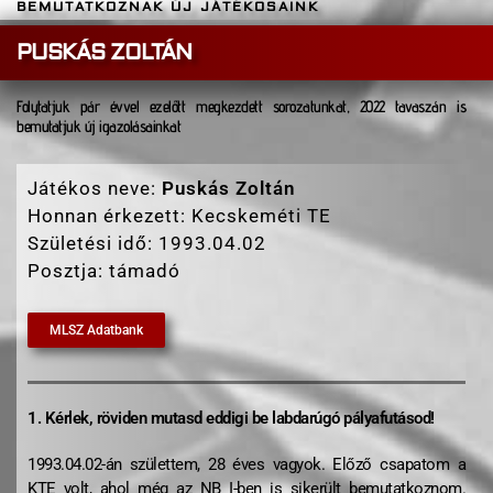
BEMUTATKOZNAK ÚJ JÁTÉKOSAINK
PUSKÁS ZOLTÁN
Folytatjuk pár évvel ezelőtt megkezdett sorozatunkat, 2022 tavaszán is
bemutatjuk új igazolásainkat
Játékos neve:
Puskás Zoltán
Honnan érkezett: Kecskeméti TE
Születési idő:
1993.04.02
Posztja: támadó
MLSZ Adatbank
1. Kérlek, röviden mutasd eddigi be labdarúgó pályafutásod!
1993.04.02-án születtem, 28 éves vagyok. Előző csapatom a
KTE volt, ahol még az NB I-ben is sikerült bemutatkoznom.