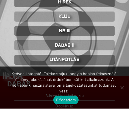
HÍREK
KLUB
NB III
DABAS II
UTÁNPÓTLÁS
HAJRÁ
Kedves Látogató! Tájékoztatjuk, hogy a honlap felhasználói
élmény fokozásának érdekében sütiket alkalmazunk. A
DABAS
honlapunk használatával ön a tájékoztatásunkat tudomásul
veszi.
Adatvédelmi tájékoztató
Elfogadom
Oldaltérkép
Impresszum
© FC Dabas / 2026 / Minden jog fenntartva