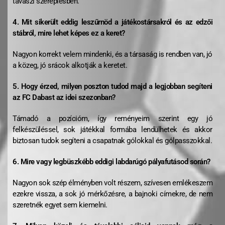
tavaszi szereplésben.
4. Mit sikerült eddig leszűrnöd a játékostársakról és az edzői
stábról, mire lehet képes ez a keret?
Nagyon korrekt velem mindenki, és a társaság is rendben van, jó
a közeg, jó srácok alkotják a keretet.
5. Hogy érzed, milyen poszton tudod majd a legjobban segíteni
az FC Dabast az idei szezonban?
Támadó a pozícióm, így reményeim szerint egy jó
felkészüléssel, sok játékkal formába lendülhetek és akkor
biztosan tudok segíteni a csapatnak gólokkal és gólpasszokkal.
6. Mire vagy legbüszkébb eddigi labdarúgó pályafutásod során?
Nagyon sok szép élményben volt részem, szívesen emlékeszem
ezekre vissza, a sok jó mérkőzésre, a bajnoki címekre, de nem
szeretnék egyet sem kiemelni.