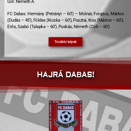
Gól: Németh Á
FC Dabas: Hermány (Petrányi – 60’) – Molnár, Forgács, Márton
(Dudás – 45’), Földes (Kicska – 60’), Pusztai, Kiss (Márton – 60’),
Erős, Szabó (Talapka – 60’), Puskás, Németh (Czili – 60’)
További képek
HAJRÁ DABAS!