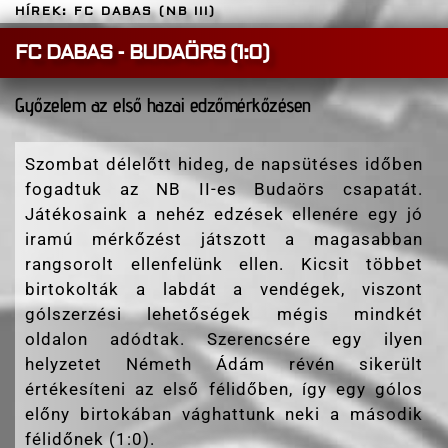
HÍREK: FC DABAS (NB III)
FC DABAS - BUDAÖRS (1:0)
Győzelem az első hazai edzőmérkőzésen
Szombat délelőtt hideg, de napsütéses időben
fogadtuk az NB II-es Budaörs csapatát.
Játékosaink a nehéz edzések ellenére egy jó
iramú mérkőzést játszott a magasabban
rangsorolt ellenfelünk ellen. Kicsit többet
birtokolták a labdát a vendégek, viszont
gólszerzési lehetőségek mégis mindkét
oldalon adódtak. Szerencsére egy ilyen
helyzetet Németh Ádám révén sikerült
értékesíteni az első félidőben, így egy gólos
előny birtokában vághattunk neki a második
félidőnek (1:0).