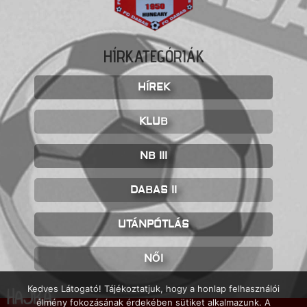
HÍRKATEGÓRIÁK
HÍREK
KLUB
NB III
DABAS II
UTÁNPÓTLÁS
NŐI
Kedves Látogató! Tájékoztatjuk, hogy a honlap felhasználói
HAJRÁ
élmény fokozásának érdekében sütiket alkalmazunk. A