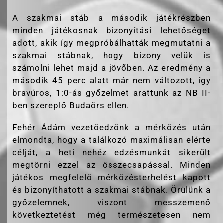
A szakmai stáb a második játékrészben
minden játékosnak bizonyítási lehetőséget
adott, akik így megpróbálhatták megmutatni a
szakmai stábnak, hogy bizony velük is
számolni lehet majd a jövőben. Az eredmény a
második 45 perc alatt már nem változott, így
bravúros, 1:0-ás győzelmet arattunk az NB II-
ben szereplő Budaörs ellen.
Fehér Ádám vezetőedzőnk a mérkőzés után
elmondta, hogy a találkozó maximálisan elérte
célját, a heti nehéz edzésmunkát sikerült
megtörni ezzel az összecsapással. Minden
játékos megfelelő mérkőzésterhelést kapott
és bizonyíthatott a szakmai stábnak. Örülünk a
győzelemnek, viszont messzemenő
következtetést még természetesen nem