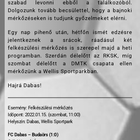
szabad levonni ebből a találkozóból.
Dolgozunk tovább becsülettel, hogy a bajnoki
mérkőzéseken is tudjunk győzelmeket elérni.
Egy nap pihenő után, hétfőn ismét edzésre
jelentkeznek a srácok, ráadásul két
felkészülési mérkőzés is szerepel majd a heti
programban. Szerdán délelőtt az RKSK, míg
szombat délelőtt a DMTK csapata ellen
mérkőzünk a Wellis Sportparkban.
Hajrá Dabas!
Esemény: Felkészülési mérkőzés
Időpont: 2022.01.15. (szombat, 11:00)
Helyszín: Dabas, Wellis Sportpark
FC Dabas – Budaörs (1:0)