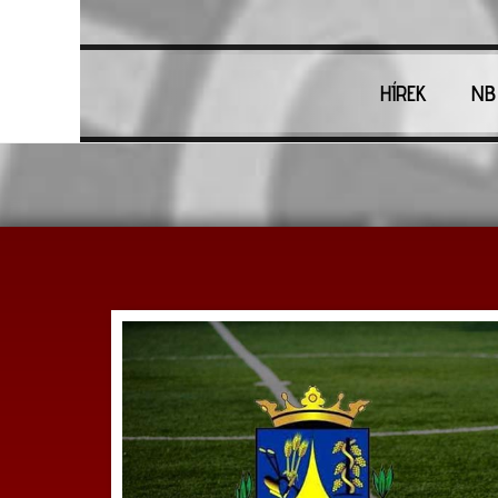
HÍREK
NB 