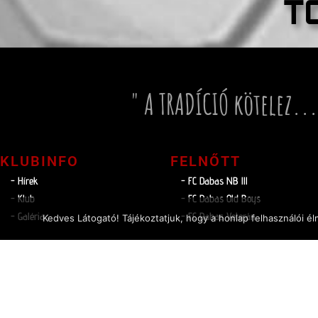
T
" A TRADÍCIÓ kötelez...
KLUBINFO
FELNŐTT
- Hírek
- FC Dabas NB lll
- Klub
- FC Dabas Old Boys
- Galéria
- FC Dabas Veterán
Kedves Látogató! Tájékoztatjuk, hogy a honlap felhasználói 
HAJRÁ
DABAS
Adatv