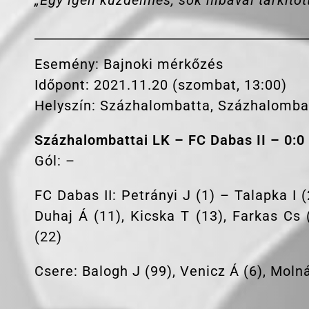
„
Egy igen küzdelmes, sok hibával tarkíto
Esemény: Bajnoki mérkőzés
Időpont: 2021.11.20 (szombat, 13:00)
Helyszín: Százhalombatta, Százhalomba
Százhalombattai LK – FC Dabas II – 0:0 
Gól: –
FC Dabas II: Petrányi J (1) – Talapka I 
Duhaj Á (11), Kicska T (13), Farkas Cs 
(22)
Csere: Balogh J (99), Venicz Á (6), Molná