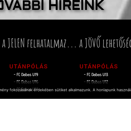
OVÁBBI HÍREINK
 a JELEN felhatalmaz... a JÖVŐ lehetősé
UTÁNPÓLÁS
UTÁNPÓLÁS
- FC Dabas U19
- FC Dabas U13
- FC Dabas U16
- FC Dabas U12
- FC Dabas U14
élmény fokozásának érdekében sütiket alkalmazunk. A honlapunk használa
édelmi tájékoztató
Oldaltérkép
Impresszum