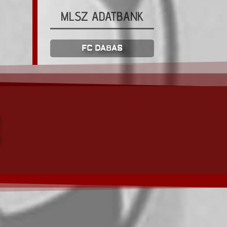
MLSZ ADATBANK
FC DABAS