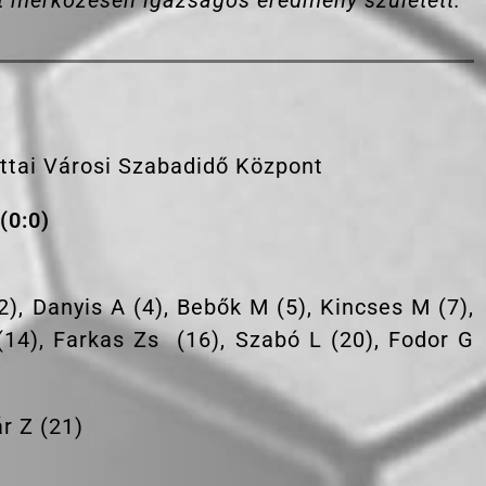
tt mérkőzésen igazságos eredmény született.”
ttai Városi Szabadidő Központ
(0:0)
(2), Danyis A (4), Bebők M (5), Kincses M (7),
(14), Farkas Zs (16), Szabó L (20), Fodor G
r Z (21)