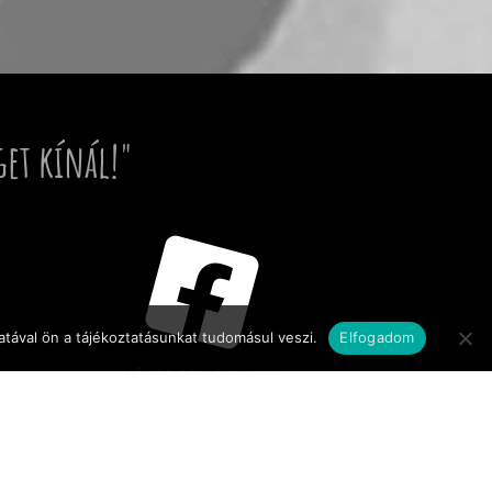
get kínál!"
tával ön a tájékoztatásunkat tudomásul veszi.
Elfogadom
KÖVESSEN MINKET!
© FC Dabas / 2026 / Minden jog fenntartva