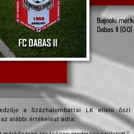
Bajnoki mérk
Dabas ll (0:0)
edzője a Százhalombattai LK elleni őszi
z alábbi értékelést adta: