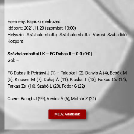
Esemény: Bajnoki mérkőzés
Időpont: 2021.11.20 (szombat, 13:00)
Helyszín: Százhalombatta, Százhalombattai Városi Szabadidő
Központ
Százhalombattai LK – FC Dabas II – 0:0 (0:0)
Gól: –
FC Dabas II: Petrányi J (1) – Talapka I (2), Danyis A (4), Bebők M
(5), Kincses M (7), Duhaj Á (11), Kicska T (13), Farkas Cs (14),
Farkas Zs (16), Szabó L (20), Fodor G (22)
Csere: Balogh J (99), Venicz Á (6), Molnár Z (21)
MLSZ Adatbank