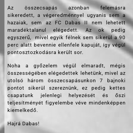
Az összecsapás azonban felemásra
sikeredett, a végeredménnyel ugyanis sem a
hazaiak, sem az FC Dabas II nem lehetett
maradéktalanul elégedett. Az ok pedig
egyszerű, mivel egyik félnek sem sikerül a 90
perc alatt bevennie ellenfele kapuját, így végül
pontosztozkodásra került sor.
Noha a győzelem végül elmaradt, mégis
összességében elégedettek lehetünk, mivel az
utolsó három összecsapásunkon 7 bajnoki
pontot sikerül szereznünk, ez pedig kettes
csapatunk jelenlegi helyezését és őszi
teljesítményét figyelembe véve mindenképpen
kiemelkedő.
Hajrá Dabas!