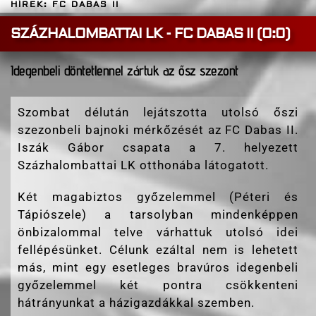
HÍREK: FC DABAS II
SZÁZHALOMBATTAI LK - FC DABAS II (0:0)
Idegenbeli döntetlennel zártuk az ősz szezont
Szombat délután lejátszotta utolsó őszi
szezonbeli bajnoki mérkőzését az FC Dabas II.
Iszák Gábor csapata a 7. helyezett
Százhalombattai LK otthonába látogatott.
Két magabiztos győzelemmel (Péteri és
Tápiószele) a tarsolyban mindenképpen
önbizalommal telve várhattuk utolsó idei
fellépésünket. Célunk ezáltal nem is lehetett
más, mint egy esetleges bravúros idegenbeli
győzelemmel két pontra csökkenteni
hátrányunkat a házigazdákkal szemben.