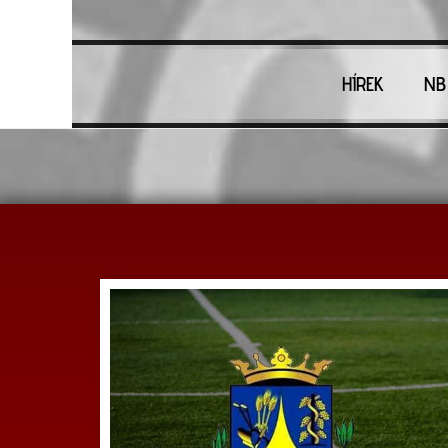
HÍREK
NB 