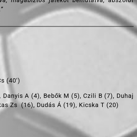
tva, magabiztos játékot bemutatva, abszolút
”
Cs (40′)
, Danyis A (4), Bebők M (5), Czili B (7), Duhaj
kas Zs (16), Dudás Á (19), Kicska T (20)