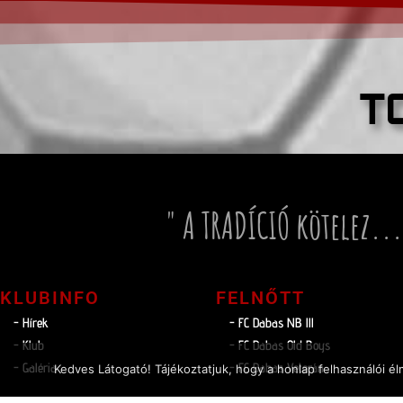
T
" A TRADÍCIÓ kötelez...
KLUBINFO
FELNŐTT
- Hírek
- FC Dabas NB lll
- Klub
- FC Dabas Old Boys
- Galéria
- FC Dabas Veterán
Kedves Látogató! Tájékoztatjuk, hogy a honlap felhasználói 