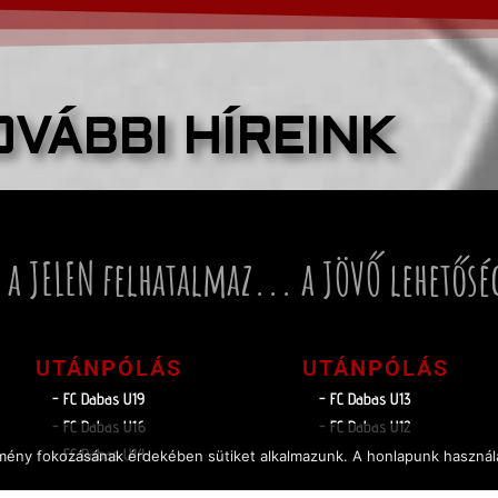
OVÁBBI HÍREINK
 a JELEN felhatalmaz... a JÖVŐ lehetősé
UTÁNPÓLÁS
UTÁNPÓLÁS
- FC Dabas U19
- FC Dabas U13
- FC Dabas U16
- FC Dabas U12
- FC Dabas U14
élmény fokozásának érdekében sütiket alkalmazunk. A honlapunk használa