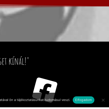
get kínál!"
tával ön a tájékoztatásunkat tudomásul veszi.
Elfogadom
KÖVESSEN MINKET!