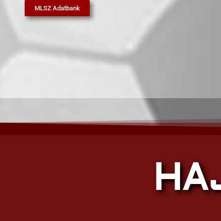
MLSZ Adatbank
HA