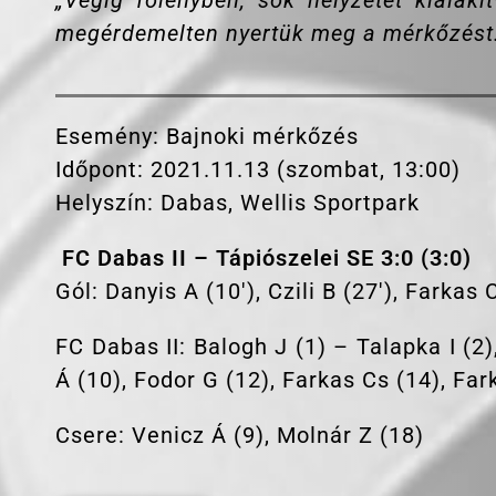
„Végig fölényben, sok helyzetet kialakí
megérdemelten nyertük meg a mérkőzést.
Esemény: Bajnoki mérkőzés
Időpont: 2021.11.13 (szombat, 13:00)
Helyszín: Dabas, Wellis Sportpark
FC Dabas II – Tápiószelei SE 3:0 (3:0)
Gól: Danyis A (10′), Czili B (27′), Farkas 
FC Dabas II: Balogh J (1) – Talapka I (2)
Á (10), Fodor G (12), Farkas Cs (14), Far
Csere: Venicz Á (9), Molnár Z (18)