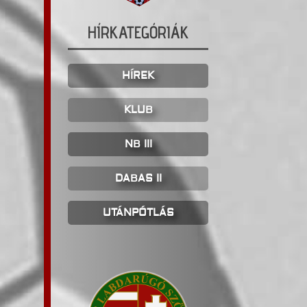
HÍRKATEGÓRIÁK
HÍREK
KLUB
NB III
DABAS II
UTÁNPÓTLÁS