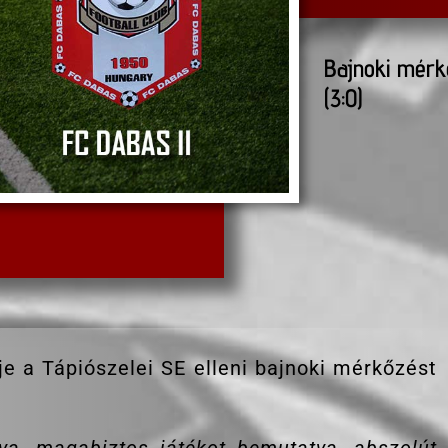
Bajnoki mérkő
(3:0)
je a Tápiószelei SE elleni bajnoki mérkőzést