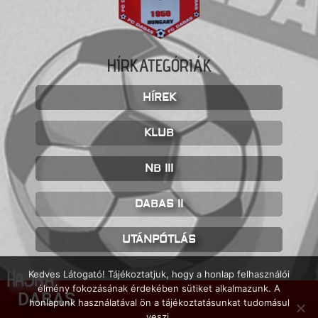
HÍRKATEGÓRIÁK
HÍREK
KLUB
NB III
DABAS II
UTÁNPÓTLÁS
HAJRÁ
Kedves Látogató! Tájékoztatjuk, hogy a honlap felhasználói
élmény fokozásának érdekében sütiket alkalmazunk. A
DABAS
honlapunk használatával ön a tájékoztatásunkat tudomásul
veszi.