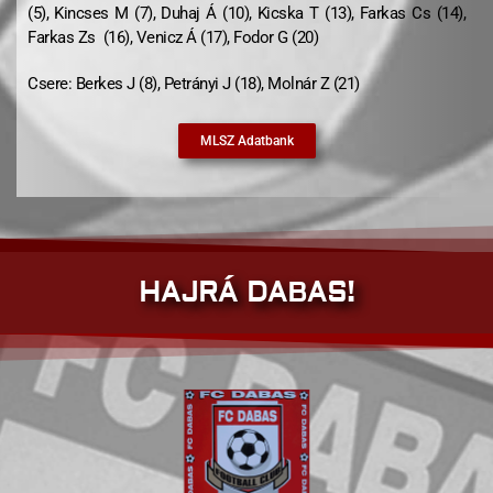
(5), Kincses M (7), Duhaj Á (10), Kicska T (13), Farkas Cs (14),
Farkas Zs (16), Venicz Á (17), Fodor G (20)
Csere: Berkes J (8), Petrányi J (18), Molnár Z (21)
MLSZ Adatbank
HAJRÁ DABAS!