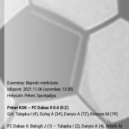
Esemény: Bajnoki mérkőzés
Időpont: 2021.11.06 (szombat, 13:30)
Helyszín: Péteri, Sportpálya
Péteri KSK – FC Dabas II 0:4 (0:2)
Gól: Talapka I (4′), Duhaj Á (34′), Danyis A (72′), Kincses M (74′)
FC Dabas II: Balogh J (1) – Talapka I (2), Danyis A (4), Bebők M