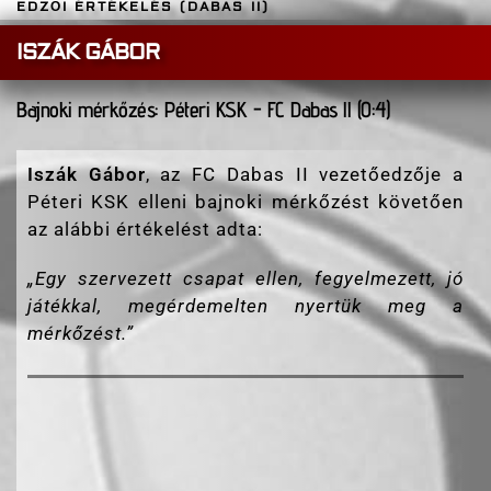
EDZŐI ÉRTÉKELÉS (DABAS II)
ISZÁK GÁBOR
Bajnoki mérkőzés: Péteri KSK - FC Dabas ll (0:4)
Iszák Gábor
, az FC Dabas II vezetőedzője a
Péteri KSK elleni bajnoki mérkőzést követően
az alábbi értékelést adta:
„
Egy szervezett csapat ellen, fegyelmezett, jó
játékkal, megérdemelten nyertük meg a
mérkőzést.”