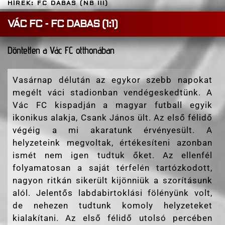
HÍREK: FC DABAS (NB III)
VÁC FC - FC DABAS (1:1)
Döntetlen a Vác FC otthonában
Vasárnap délután az egykor szebb napokat
megélt váci stadionban vendégeskedtünk. A
Vác FC kispadján a magyar futball egyik
ikonikus alakja, Csank János ült. Az első félidő
végéig a mi akaratunk érvényesült. A
helyzeteink megvoltak, értékesíteni azonban
ismét nem igen tudtuk őket. Az ellenfél
folyamatosan a saját térfelén tartózkodott,
nagyon ritkán sikerült kijönniük a szorításunk
alól. Jelentős labdabirtoklási fölényünk volt,
de nehezen tudtunk komoly helyzeteket
kialakítani. Az első félidő utolsó percében