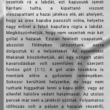
vezették rá a labdát, ezt kapusunk ismét
hárítani tudta, a kipattanó viszont
visszapattant a hazai játékos elé, aki ahelyett,
hogy az üres kapuba passzolt volna, helyette
nagy erővel a felső kapufára rúgta a labdát.
Megköszönhetjük, hogy nem vezettek már két
góllal a hazaiak. Ezután feléledt csapatunk,
abszolút fölényben játszottunk, sorra
dolgoztuk ki a helyzeteket. Az egyenlítést
Makának köszönhetjük, aki egy szögelt utáni
kavarodásban volt szemfüles és szerzett
fontos gólt (1:1). A gól után továbbra is
mentünk előre a győzelem reményében.
Sokszor kerültünk helyzetbe, de vagy nem
tudtunk higgadtak lenni a kapu előtt, vagy az
ellenfél hálóőre védett hatalmasat. Az utolsó
percek már nem a játékról szóltak. Folyamatos
időhúzás volt a pályán a hazaiak részéről,