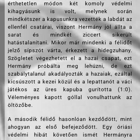
érthetetlen módon két komoly védelmi
kihagyásunk is volt, melynek során
mindkétszer a kapusunkra vezették a labdát az
ellenfél csatárai, viszont Hermány jól állta a
sarat és mindkét ziccert sikerült
hatástalanítani. Mikor már mindenki a félidőt
jelző sípszót várta, érkezett a hidegzuhany.
Szögletet végezhetett el a hazai csapat, ezt
Hermány próbálta meg lehúzni, de ezt
szabálytalanul akadályozták a hazaiak, ezáltal
kicsúszott a kezei közül és a lepattanót a váci
játékos az üres kapuba gurította (1:0).
Véleményes kapott góllal vonulhattunk az
öltözőbe.
A második félidő hasonlóan kezdődött, mint
ahogyan az első befejeződött. Egy óriási
védelmi hibát követően ismét Hermányra