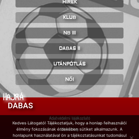
HÍREK
KLUB
NB III
DABAS II
UTÁNPÓTLÁS
NŐI
HAJRÁ
DABAS
Adatvédelmi tájékoztató
Kedves Látogató! Tájékoztatjuk, hogy a honlap felhasználói
élmény fokozásának érdekében sütiket alkalmazunk. A
Oldaltérkép
honlapunk használatával ön a tájékoztatásunkat tudomásul