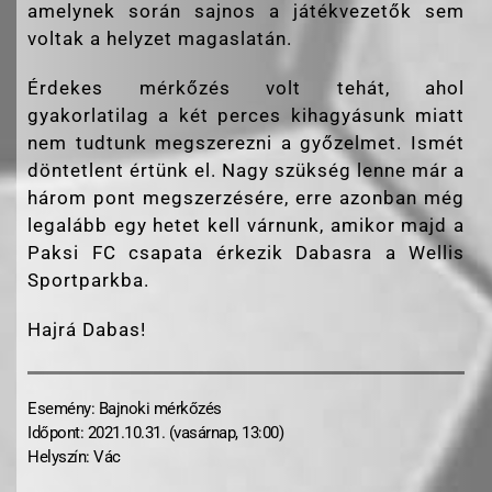
amelynek során sajnos a játékvezetők sem
voltak a helyzet magaslatán.
Érdekes mérkőzés volt tehát, ahol
gyakorlatilag a két perces kihagyásunk miatt
nem tudtunk megszerezni a győzelmet. Ismét
döntetlent értünk el. Nagy szükség lenne már a
három pont megszerzésére, erre azonban még
legalább egy hetet kell várnunk, amikor majd a
Paksi FC csapata érkezik Dabasra a Wellis
Sportparkba.
Hajrá Dabas!
Esemény: Bajnoki mérkőzés
Időpont: 2021.10.31. (vasárnap, 13:00)
Helyszín: Vác