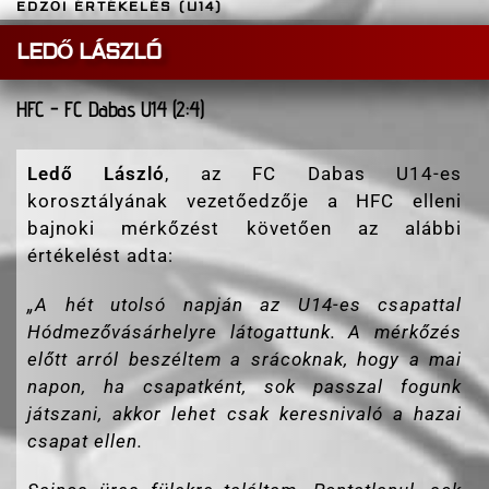
EDZŐI ÉRTÉKELÉS (U14)
LEDŐ LÁSZLÓ
HFC - FC Dabas U14 (2:4)
Ledő László
, az FC Dabas U14-es
korosztályának vezetőedzője a HFC elleni
bajnoki mérkőzést követően az alábbi
értékelést adta:
„
A hét utolsó napján az U14-es csapattal
Hódmezővásárhelyre látogattunk. A mérkőzés
előtt arról beszéltem a srácoknak, hogy a mai
napon, ha csapatként, sok passzal fogunk
játszani, akkor lehet csak keresnivaló a hazai
csapat ellen.