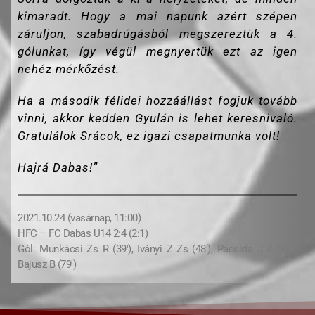
kimaradt. Hogy a mai napunk azért szépen
záruljon, szabadrúgásból megszereztük a 4.
gólunkat, így végül megnyertük ezt az igen
nehéz mérkőzést.
Ha a második félidei hozzáállást fogjuk tovább
vinni, akkor kedden Gyulán is lehet keresnivaló.
Gratulálok Srácok, ez igazi csapatmunka volt!
Hajrá Dabas!”
2021.10.24 (vasárnap, 11:00)
HFC – FC Dabas U14 2:4 (2:1)
Gól: Munkácsi Zs R (39′), Iványi Z Zs (48′), Pacsirta J Z (68′),
Bajusz B (79′)