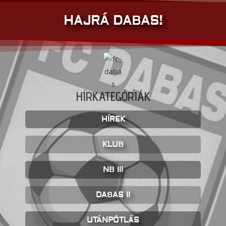
HAJRÁ DABAS!
HÍRKATEGÓRIÁK
HÍREK
KLUB
NB III
DABAS II
UTÁNPÓTLÁS