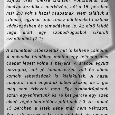
Sajnos üres fülekre találtam. Pontatlanul, sok
hibával kezdtük a mérkőzést, sőt a 15. percben
már 2:0 volt a hazai csapatnak. Nem találtuk a
ritmust, egymás után rossz döntéseket hoztunk
védekezésben és támadásban is. Az első félidő
vége előtt egy szabadrúgásból sikerült
szépítenünk (2:1).
A szünetben átbeszéltük mit is kellene csinálni.
A második félidőben mintha egy teljesen más
csapat lépett volna a pályára. A srácok együtt
mozogtak, sok jó labdaszerzés volt és abból
komoly lehetőségek is kialakultak. A hazai
csapatot nem engedtük kibontakozni, de a gól
még nem érkezett meg. Egy szabadrúgásból
aztán egyenlítettünk és rá két percre egy szép
akció végén büntetőhöz jutottunk 2:3. Az utolsó
15 percben a játék képe már nem változott.
Sorra dolgoztuk a ki a helyzeteket, de minden