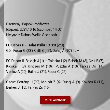
Esemény: Bajnoki mérkőzés
Időpont: 2021.10.16 (szombat, 14:00)
Helyszín: Dabas, Wellis Sportpark
FC Dabas II – Halásztelki FC 3:0 (2:0)
Gól: Fodor G (23′), Czili B (42′), Duhaj Á (90′) ill. –
FC Dabas II: Balogh J (1) – Talapka I (2), Bebők M (3), Czili B (7),
Kicska T (8), Kincses M (10), Pusztai A (13), Farkas Cs (14),
Venicz Á (20), Bálint J (21), Fodor G (22)
Csere: Petrányi J (99), Molnár Z (4), Duhaj Á (9), Kovács R (11),
Berkes J (15), Farkas Zs (16)
MLSZ Adatbank