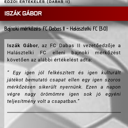
EDZŐI ÉRTÉKELÉS (DABAS II)
ISZÁK GÁBOR
Bajnoki mérkőzés: FC Dabas ll - Halásztelki FC (3:0)
Iszák Gábor
, az FC Dabas II vezetőedzője a
Halásztelki FC elleni bajnoki mérkőzést
követően az alábbi értékelést adta:
” Egy igen jól felkészített és igen kulturált
játékot bemutató csapat ellen egy igen szoros
mérkőzésen sikerült nyernünk. Ezen a napon
végre nagy örömömre igen sok jó egyéni
teljesítmény volt a csapatban.”