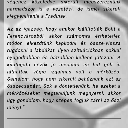
végéhez közeledve sikerült megszereznünk
harmadszor is a vezetést, de ismét sikerült
kiegyenlítenie a Fradinak.
Az az igazság, hogy amikor kiállították Bolit a
Ferencvárosból, akkor számomra érthetetlen
módon elkezdtünk kapkodni és össze-vissza
rugdosni a labdákat. Ilyen szituációkban sokkal
nyugodtabban és bátrabban kellene játszani. A
kilátogató nézők jó meccset és hat gólt is
láthattak, végig izgalmas volt a mérkőzés.
Sajnálom, hogy nem sikerült behúznunk ezt az
összecsapást. Sok a döntetlenünk, ha ezeket a
mérkőzéseket megtanuljunk megnyerni, akkor
úgy gondolom, hogy szépen fogjuk zárni az őszi
idényt.”