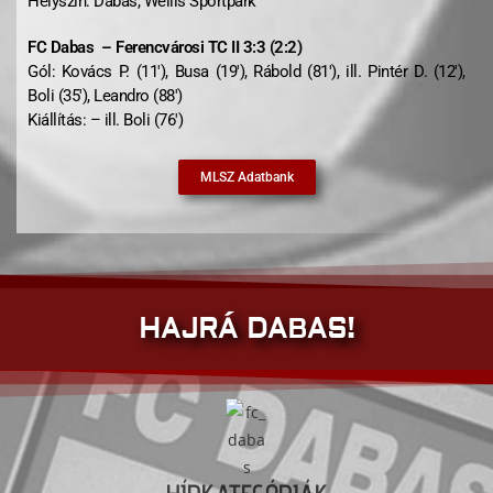
Helyszín: Dabas, Wellis Sportpark
FC Dabas – Ferencvárosi TC II 3:3 (2
:2)
Gól: Kovács P. (11′), Busa (19′), Rábold (81′), ill. Pintér D. (12′),
Boli (35′), Leandro (88′)
Kiállítás: – ill. Boli (76′)
MLSZ Adatbank
HAJRÁ DABAS!