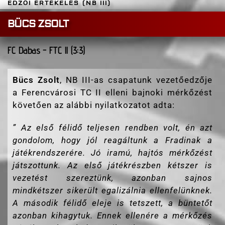
EDZŐI ÉRTÉKELÉS (NB III)
BÜCS ZSOLT
FC Dabas - FTC ll (3:3)
Bücs Zsolt
, NB III-as csapatunk vezetőedzője
a Ferencvárosi TC II elleni bajnoki mérkőzést
követően az alábbi nyilatkozatot adta:
”
Az első félidő teljesen rendben volt, én azt
gondolom, hogy jól reagáltunk a Fradinak a
játékrendszerére. Jó iramú, hajtós mérkőzést
játszottunk. Az első játékrészben kétszer is
vezetést szereztünk, azonban sajnos
mindkétszer sikerült egalizálnia ellenfelünknek.
A második félidő eleje is tetszett, a büntetőt
azonban kihagytuk. Ennek ellenére a mérkőzés