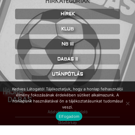
HÍRKATEGÓRIÁK
HÍREK
KLUB
NB III
DABAS II
UTÁNPÓTLÁS
HAJRÁ
Kedves Látogató! Tájékoztatjuk, hogy a honlap felhasználói
élmény fokozásának érdekében sütiket alkalmazunk. A
DABAS
honlapunk használatával ön a tájékoztatásunkat tudomásul
veszi.
Adatvédelmi tájékoztató
Elfogadom
Oldaltérkép
Impresszum