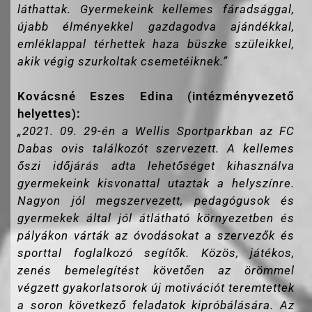
láthattak. Gyermekeink kellemes fáradsággal,
újabb élményekkel gazdagodva ajándékkal,
emléklappal térhettek haza büszke szüleikkel,
akik végig szurkoltak csemetéiknek.”
Kovácsné Eszes Edina (intézményvezető
helyettes):
„2021. 09. 29-én a Wellis Sportparkban az FC
Dabas ovis találkozót szervezett. A kellemes
őszi időjárás adta lehetőséget kihasználva
gyermekeink kisvonattal utaztak a helyszínre.
Nagyon jól megszervezett, pedagógusok és
gyermekek által jól átlátható környezetben és
pályákon várták az óvodásokat a szervezők és
sporttal foglalkozó segítők. Közös, játékos,
zenés bemelegítést követően az örömmel
végzett gyakorlatsorok új motivációt teremtettek
a soron következő feladatok kipróbálására. Az