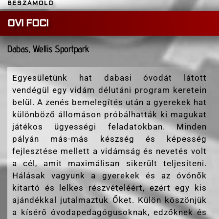
BESZÁMOLÓ
OVI FOCI
Dabas, Wellis Sportpark
Egyesületünk hat dabasi óvodát látott
vendégül egy vidám délutáni program keretein
belül. A zenés bemelegítés után a gyerekek hat
különböző állomáson próbálhatták ki magukat
játékos ügyességi feladatokban. Minden
pályán más-más készség és képesség
fejlesztése mellett a vidámság és nevetés volt
a cél, amit maximálisan sikerült teljesíteni.
Hálásak vagyunk a gyerekek és az óvónők
kitartó és lelkes részvételéért, ezért egy kis
ajándékkal jutalmaztuk Őket. Külön köszönjük
a kísérő óvodapedagógusoknak, edzőknek és