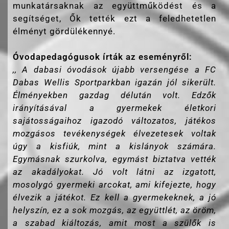
munkatársaknak az együttműködést és a
segítséget, Ők tették ezt a feledhetetlen
élményt gördülékennyé.
Óvodapedagógusok írták az eseményről:
,, A dabasi óvodások újabb versengése a FC
Dabas Wellis Sportparkban igazán jól sikerült.
Élményekben gazdag délután volt. Edzők
irányításával a gyermekek életkori
sajátosságaihoz igazodó változatos, játékos
mozgásos tevékenységek élvezetesek voltak
úgy a kisfiúk, mint a kislányok számára.
Egymásnak szurkolva, egymást biztatva vették
az akadályokat. Jó volt látni az izgatott,
mosolygó gyermeki arcokat, ami kifejezte, hogy
élvezik a játékot. Ez kell a gyermekeknek, a jó
helyszín, ez a sok mozgás, az együttlét, az öröm,
a szabad kiáltozás, amit most a szülők is