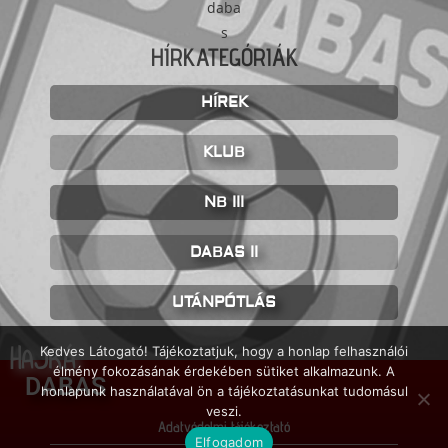
HÍRKATEGÓRIÁK
HÍREK
KLUB
NB III
DABAS II
UTÁNPÓTLÁS
HAJRÁ
Kedves Látogató! Tájékoztatjuk, hogy a honlap felhasználói
élmény fokozásának érdekében sütiket alkalmazunk. A
DABAS
honlapunk használatával ön a tájékoztatásunkat tudomásul
veszi.
Adatvédelmi tájékoztató
Elfogadom