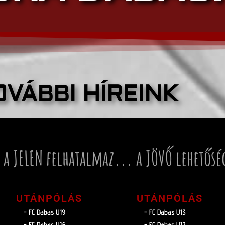
OVÁBBI HÍREINK
 a JELEN felhatalmaz... a JÖVŐ lehetősé
UTÁNPÓLÁS
UTÁNPÓLÁS
- FC Dabas U19
- FC Dabas U13
- FC Dabas U16
- FC Dabas U12