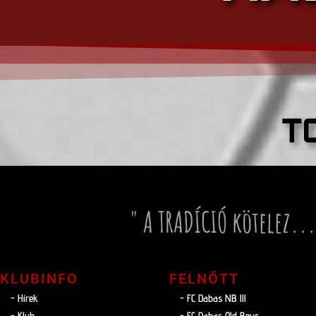
T
" A TRADÍCIÓ kötelez...
KLUBINFO
FELNŐTT
- Hírek
- FC Dabas NB lll
- Klub
- FC Dabas Old Boys