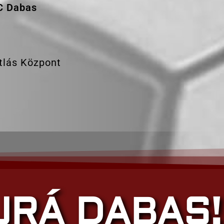
C Dabas
tlás Központ
JRÁ DABAS!