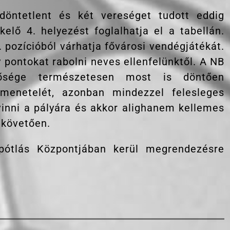
döntetlent és két vereséget tudott eddig
kelő 4. helyezést foglalhatja el a tabellán.
pozícióból várhatja fővárosi vendégjátékát.
pontokat rabolni neves ellenfelünktől. A NB
nősége természetesen most is döntően
imenetelét, azonban mindezzel felesleges
vinni a pályára és akkor alighanem kellemes
 követően.
ótlás Központjában kerül megrendezésre