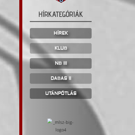
HÍRKATEGÓRIÁK
HÍREK
KLUB
NB III
DABAS II
UTÁNPÓTLÁS