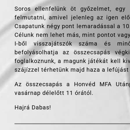
Soros ellenfelünk öt győzelmet, egy 
felmutatni, amivel jelenleg az igen elő
Csapatunk négy pont lemaradással a 10. 
Célunk nem lehet más, mint pontot vagy 
I-ből visszajátszók száma és mi
befolyásolhatja az összecsapás végk
foglalkoznunk, a magunk játékát kell ki
szájízzel térhetünk majd haza a lefújást
Az összecsapás a Honvéd MFA Utánp
vasárnap délelőtt 11 órától.
Hajrá Dabas!