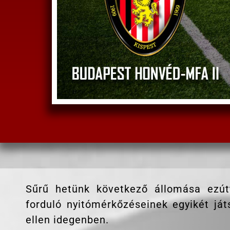
Sűrű hetünk következő állomása ezút
forduló nyitómérkőzéseinek egyikét j
ellen idegenben.