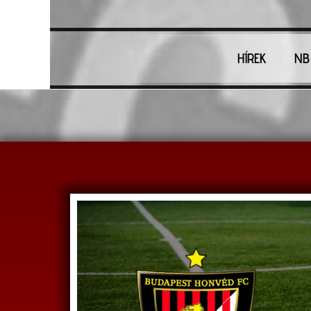
HÍREK
NB 