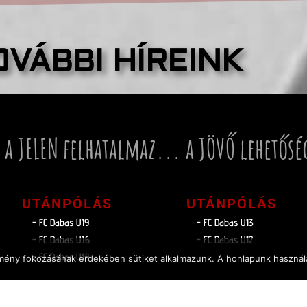
OVÁBBI HÍREINK
 a JELEN felhatalmaz... a JÖVŐ lehetősé
UTÁNPÓLÁS
UTÁNPÓLÁS
- FC Dabas U19
- FC Dabas U13
- FC Dabas U16
- FC Dabas U12
- FC Dabas U14
élmény fokozásának érdekében sütiket alkalmazunk. A honlapunk használa