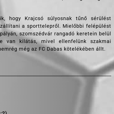
ik, hogy Krajcsó súlyosnak tűnő sérülést
állítani a sporttelepről. Mielőbbi felépülést
 pályán, szomszédvár rangadó keretein belül
 van kilátás, mivel ellenfelünk szakmai
 nemrég még az FC Dabas kötelékében állt.
0
:2)