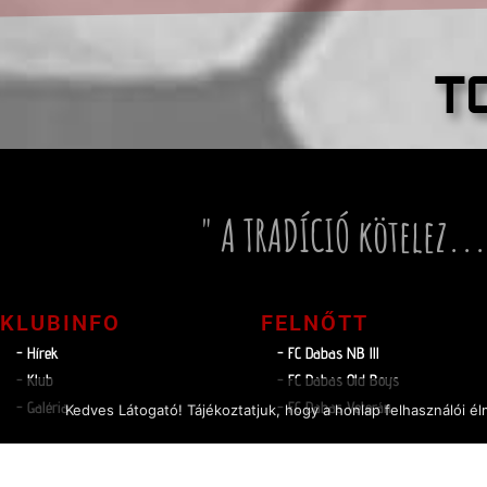
T
" A TRADÍCIÓ kötelez...
KLUBINFO
FELNŐTT
- Hírek
- FC Dabas NB lll
- Klub
- FC Dabas Old Boys
- Galéria
- FC Dabas Veterán
Kedves Látogató! Tájékoztatjuk, hogy a honlap felhasználói 