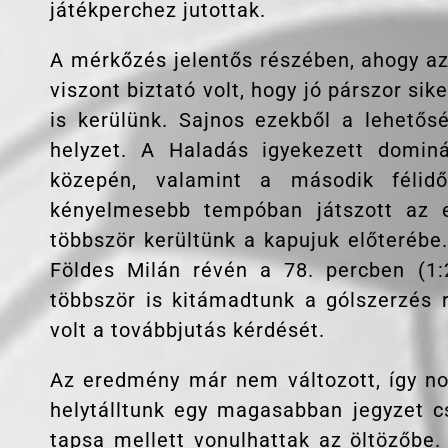
játékperchez jutottak.
A mérkőzés jelentős részében, ahogy az v
viszont biztató volt, hogy jó párszor si
is kerülünk. Sajnos ezekből a lehető
helyzet. A Haladás igyekezett dominá
közepén, valamint a második félidő
kényelmesebb tempóban játszott az e
többször kerültünk a kapujuk előterébe.
Földes Milán révén a 78. percben (1:
többször is kitámadtunk a gólszerzés r
volt a továbbjutás kérdését.
Az eredmény már nem változott, így no
helytálltunk egy magasabban jegyzet c
tapsa mellett vonulhattak az öltözőbe