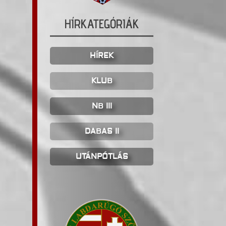
HÍRKATEGÓRIÁK
HÍREK
KLUB
NB III
DABAS II
UTÁNPÓTLÁS