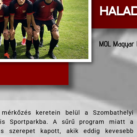
HALAD
MOL Magyar K
érkőzés keretein belül a Szombathelyi
lis Sportparkba. A sűrű program miatt a
is szerepet kapott, akik eddig kevesebb