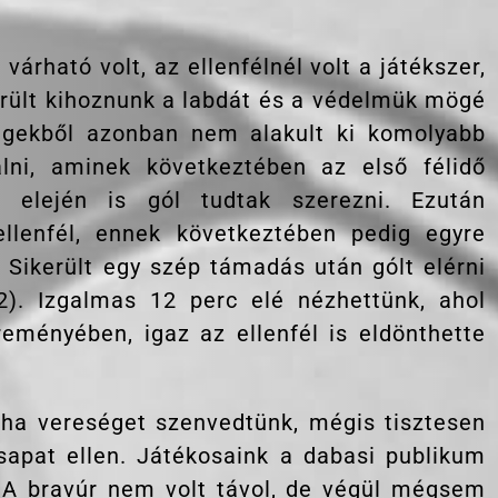
árható volt, az ellenfélnél volt a játékszer,
került kihoznunk a labdát és a védelmük mögé
ségekből azonban nem alakult ki komolyabb
lni, aminek következtében az első félidő
 elején is gól tudtak szerezni. Ezután
llenfél, ennek következtében pedig egyre
 Sikerült egy szép támadás után gólt elérni
2). Izgalmas 12 perc elé nézhettünk, ahol
eményében, igaz az ellenfél is eldönthette
ha vereséget szenvedtünk, mégis tisztesen
sapat ellen. Játékosaink a dabasi publikum
. A bravúr nem volt távol, de végül mégsem