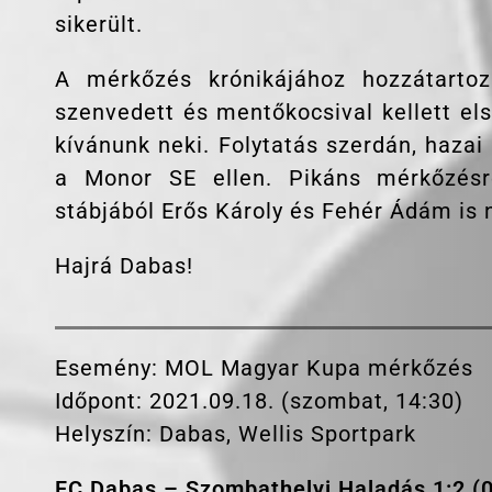
sikerült.
A mérkőzés krónikájához hozzátartoz
szenvedett és mentőkocsival kellett elsz
kívánunk neki. Folytatás szerdán, hazai
a Monor SE ellen. Pikáns mérkőzésre
stábjából Erős Károly és Fehér Ádám is
Hajrá Dabas!
Esemény: MOL Magyar Kupa mérkőzés
Időpont: 2021.09.18. (szombat, 14:30)
Helyszín: Dabas, Wellis Sportpark
FC Dabas – Szombathelyi Haladás 1:2 (