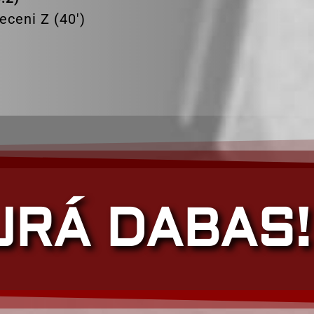
receni Z (40′)
JRÁ DABAS!