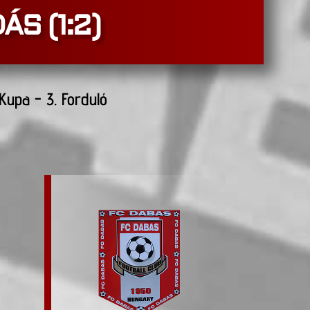
ÁS (1:2)
upa - 3. Forduló