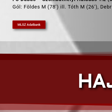
Gól: Földes M (78′) ill. Tóth M (26′), Deb
MLSZ Adatbank
HA