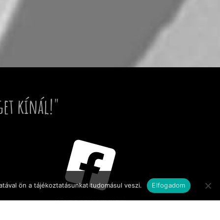
get kínál!"
tával ön a tájékoztatásunkat tudomásul veszi.
Elfogadom
KÖVESSEN MINKET!