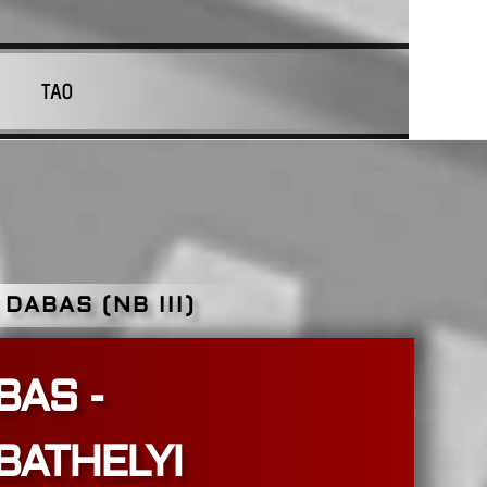
TAO
 DABAS (NB III)
BAS -
ATHELYI