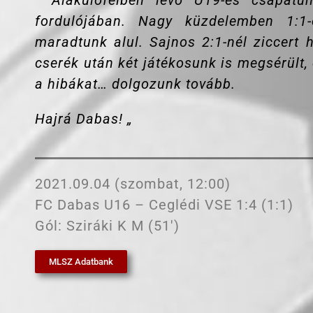
”
Alakulófélben lévő U19-es csapat
fordulójában. Nagy küzdelemben 1:1
maradtunk alul. Sajnos 2:1-nél ziccert h
cserék után két játékosunk is megsérült,
a hibákat… dolgozunk tovább.
Hajrá Dabas! „
2021.09.04 (szombat, 12:00)
FC Dabas U16 – Ceglédi VSE 1:4 (1:1)
Gól: Sziráki K M (51′)
MLSZ Adatbank