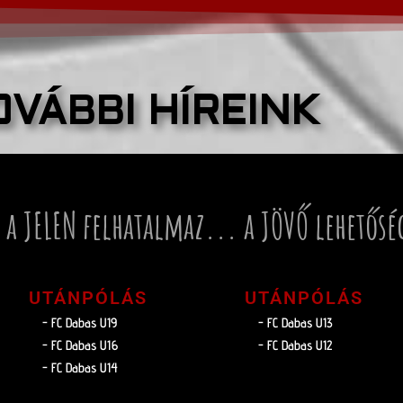
OVÁBBI HÍREINK
 a JELEN felhatalmaz... a JÖVŐ lehetősé
UTÁNPÓLÁS
UTÁNPÓLÁS
- FC Dabas U19
- FC Dabas U13
- FC Dabas U16
- FC Dabas U12
- FC Dabas U14