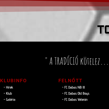
T
" A TRADÍCIÓ kötelez...
KLUBINFO
FELNŐTT
- Hírek
- FC Dabas NB lll
- Klub
- FC Dabas Old Boys
- Galéria
- FC Dabas Veterán