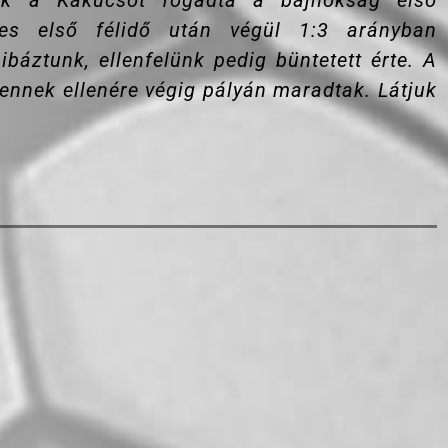
unk a Kakucsot fogadta a bajnokság első
-es első félidő után végül 1:3 arányban
ibáztunk, ellenfelünk pedig büntetett érte. A
 ennek ellenére végig pályán maradtak. Látjuk