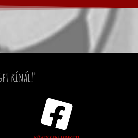
get kínál!"
KÖVESSEN MINKET!