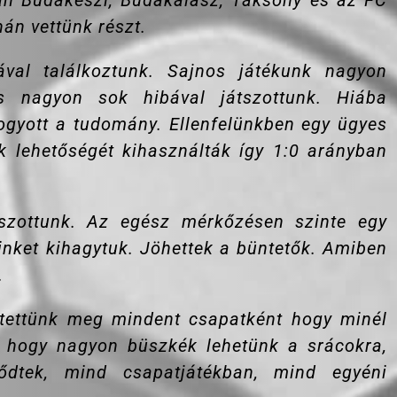
ban Budakeszi, Budakalász, Taksony és az FC
án vettünk részt.
val találkoztunk. Sajnos játékunk nagyon
és nagyon sok hibával játszottunk. Hiába
fogyott a tudomány. Ellenfelünkben egy ügyes
k lehetőségét kihasználták így 1:0 arányban
tszottunk. Az egész mérkőzésen szinte egy
nket kihagytuk. Jöhettek a büntetők. Amiben
.
ettünk meg mindent csapatként hogy minél
, hogy nagyon büszkék lehetünk a srácokra,
dtek, mind csapatjátékban, mind egyéni