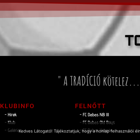
T
" A TRADÍCIÓ kötelez...
KLUBINFO
FELNŐTT
- Hírek
- FC Dabas NB lll
- Klub
- FC Dabas Old Boys
- Galéria
- FC Dabas Veterán
Kedves Látogató! Tájékoztatjuk, hogy a honlap felhasználói 