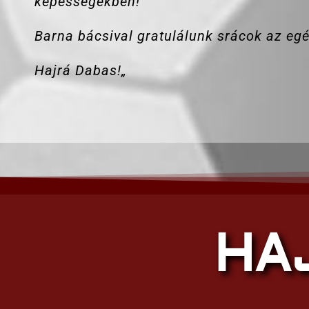
képességekben!
Barna bácsival gratulálunk srácok az egé
Hajrá Dabas!
„
HA