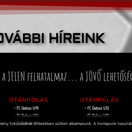
OVÁBBI HÍREINK
 a JELEN felhatalmaz... a JÖVŐ lehetősé
UTÁNPÓLÁS
UTÁNPÓLÁS
- FC Dabas U19
- FC Dabas U13
- FC Dabas U16
- FC Dabas U12
- FC Dabas U14
élmény fokozásának érdekében sütiket alkalmazunk. A honlapunk használa