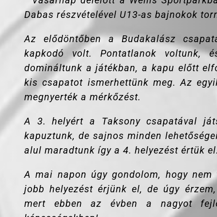
”
Vasárnap délelőtt a Wellis Sportpark
Dabas részvételével U13-as bajnokok torn
Az elődöntőben a Budakalász csapatá
kapkodó volt.
Pontatlanok voltunk, 
domináltunk a játékban, a kapu előtt el
kis csapatot ismerhettünk meg. Az egyi
megnyerték a mérkőzést.
A 3. helyért a Taksony csapatával já
kapuztunk, de sajnos minden lehetőségei
alul maradtunk így a 4. helyezést értük el
A mai napon úgy gondolom, hogy nem t
jobb helyezést érjünk el, de úgy érzem
mert ebben az évben a nagyot fejlő