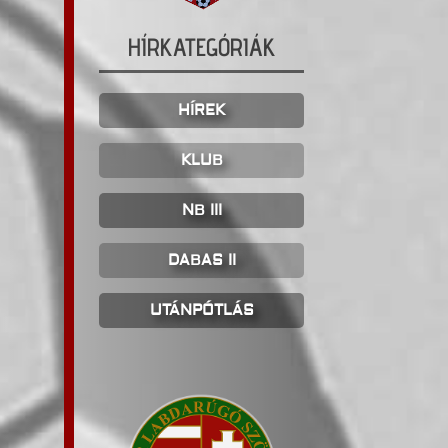
HÍRKATEGÓRIÁK
HÍREK
KLUB
NB III
DABAS II
UTÁNPÓTLÁS