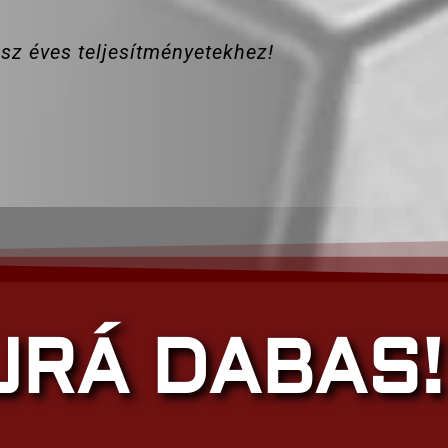
sz éves teljesítményetekhez!
JRÁ DABAS!