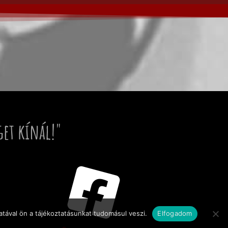
get kínál!"
tával ön a tájékoztatásunkat tudomásul veszi.
Elfogadom