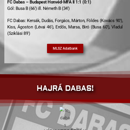
FC Dabas – Budapest Honvéd-MFA II 1:1 (0
:1)
Gól: Busa B (66′) ill. Németh B (34′)
FC Dabas: Kersák, Dudás, Forgács, Márton, Földes (Kovács 90′),
Kiss, Ágoston (Lévai 46′), Erdős, Marsa, Biró (Busa 60′), Vladul
(Sziklási 89′)
MLSZ Adatbank
HAJRÁ DABAS!