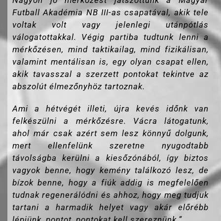
Nagyon jó mérkőzést játszottunk a Magyar
Futball Akadémia NB III-as csapatával, akik tele
voltak volt vagy jelenlegi utánpótlás
válogatottakkal. Végig partiba tudtunk lenni a
mérkőzésen, mind taktikailag, mind fizikálisan,
valamint mentálisan is, egy olyan csapat ellen,
akik tavasszal a szerzett pontokat tekintve az
abszolút élmezőnyhöz tartoznak.
Ami a hétvégét illeti, újra kevés időnk van
felkészülni a mérkőzésre. Vácra látogatunk,
ahol már csak azért sem lesz könnyű dolgunk,
mert ellenfelünk szeretne nyugodtabb
távolságba kerülni a kiesőzónából, így biztos
vagyok benne, hogy kemény találkozó lesz, de
bízok benne, hogy a fiúk addig is megfelelően
tudnak regenerálódni és ahhoz, hogy meg tudjuk
tartani a harmadik helyet vagy akár előrébb
lépjünk, pontot, pontokat kell szereznünk.”