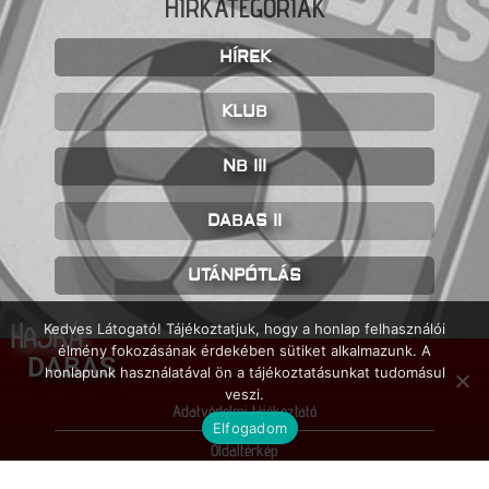
HÍRKATEGÓRIÁK
HÍREK
KLUB
NB III
DABAS II
UTÁNPÓTLÁS
HAJRÁ
Kedves Látogató! Tájékoztatjuk, hogy a honlap felhasználói
élmény fokozásának érdekében sütiket alkalmazunk. A
DABAS
honlapunk használatával ön a tájékoztatásunkat tudomásul
veszi.
Adatvédelmi tájékoztató
Elfogadom
Oldaltérkép