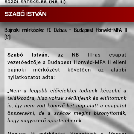
EDZŐI ÉRTÉKELÉS (NB III)
SZABÓ ISTVÁN
Bajnoki mérkőzés: FC Dabas - Budapest Honvéd-MFA II
(1:1)
Szabó István
, az NB III-as csapat
vezetőedzője a Budapest Honvéd-MFA II elleni
bajnoki mérkőzést követően az alábbi
nyilatkozatot adta:
„
Nem a legjobb előjelekkel tudtunk készülni a
találkozóra, hisz voltak sérültjeink és eltiltottunk
is, így nem volt könnyű két nap alatt a csapatot
összerakni, de a srácok megint bizonyították,
hogy nagyszerű sportemberek.