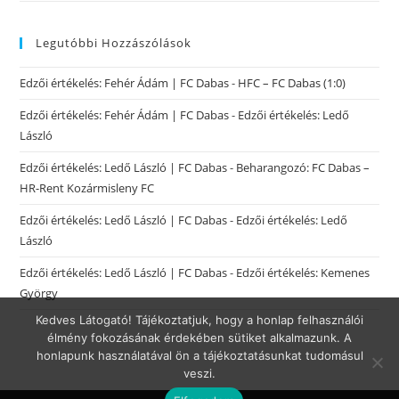
Legutóbbi Hozzászólások
Edzői értékelés: Fehér Ádám | FC Dabas
-
HFC – FC Dabas (1:0)
Edzői értékelés: Fehér Ádám | FC Dabas
-
Edzői értékelés: Ledő
László
Edzői értékelés: Ledő László | FC Dabas
-
Beharangozó: FC Dabas –
HR-Rent Kozármisleny FC
Edzői értékelés: Ledő László | FC Dabas
-
Edzői értékelés: Ledő
László
Edzői értékelés: Ledő László | FC Dabas
-
Edzői értékelés: Kemenes
György
Kedves Látogató! Tájékoztatjuk, hogy a honlap felhasználói
élmény fokozásának érdekében sütiket alkalmazunk. A
honlapunk használatával ön a tájékoztatásunkat tudomásul
veszi.