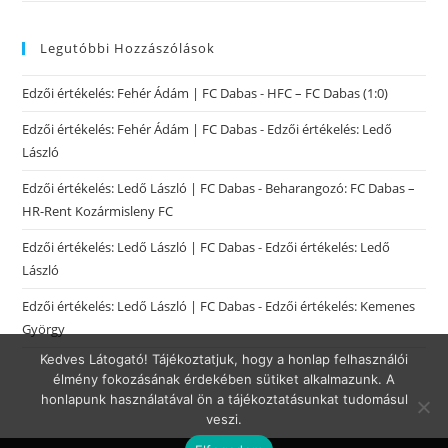
Legutóbbi Hozzászólások
Edzői értékelés: Fehér Ádám | FC Dabas
-
HFC – FC Dabas (1:0)
Edzői értékelés: Fehér Ádám | FC Dabas
-
Edzői értékelés: Ledő
László
Edzői értékelés: Ledő László | FC Dabas
-
Beharangozó: FC Dabas –
HR-Rent Kozármisleny FC
Edzői értékelés: Ledő László | FC Dabas
-
Edzői értékelés: Ledő
László
Edzői értékelés: Ledő László | FC Dabas
-
Edzői értékelés: Kemenes
György
Kedves Látogató! Tájékoztatjuk, hogy a honlap felhasználói
élmény fokozásának érdekében sütiket alkalmazunk. A
honlapunk használatával ön a tájékoztatásunkat tudomásul
veszi.