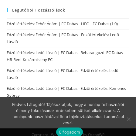
Legutóbbi Hozzászólások
Edzői értékelés: Fehér Ádám | FC Dabas
-
HFC – FC Dabas (1:0)
Edzői értékelés: Fehér Ádám | FC Dabas
-
Edzői értékelés: Ledő
László
Edzői értékelés: Ledő László | FC Dabas
-
Beharangozó: FC Dabas –
HR-Rent Kozármisleny FC
Edzői értékelés: Ledő László | FC Dabas
-
Edzői értékelés: Ledő
László
Edzői értékelés: Ledő László | FC Dabas
-
Edzői értékelés: Kemenes
György
Kedves Látogató! Tájékoztatjuk, hogy a honlap felhasználói
élmény fokozásának érdekében sütiket alkalmazunk. A
honlapunk használatával ön a tájékoztatásunkat tudomásul
veszi.
Elfogadom
Copyright - WordPress Theme by OceanWP