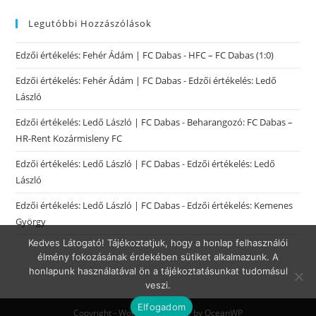
Legutóbbi Hozzászólások
Edzői értékelés: Fehér Ádám | FC Dabas
-
HFC – FC Dabas (1:0)
Edzői értékelés: Fehér Ádám | FC Dabas
-
Edzői értékelés: Ledő
László
Edzői értékelés: Ledő László | FC Dabas
-
Beharangozó: FC Dabas –
HR-Rent Kozármisleny FC
Edzői értékelés: Ledő László | FC Dabas
-
Edzői értékelés: Ledő
László
Edzői értékelés: Ledő László | FC Dabas
-
Edzői értékelés: Kemenes
György
Kedves Látogató! Tájékoztatjuk, hogy a honlap felhasználói
élmény fokozásának érdekében sütiket alkalmazunk. A
honlapunk használatával ön a tájékoztatásunkat tudomásul
veszi.
Elfogadom
Copyright - WordPress Theme by OceanWP