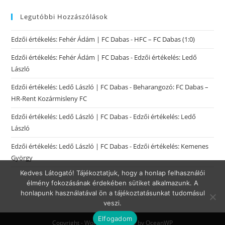
Legutóbbi Hozzászólások
Edzői értékelés: Fehér Ádám | FC Dabas
-
HFC – FC Dabas (1:0)
Edzői értékelés: Fehér Ádám | FC Dabas
-
Edzői értékelés: Ledő
László
Edzői értékelés: Ledő László | FC Dabas
-
Beharangozó: FC Dabas –
HR-Rent Kozármisleny FC
Edzői értékelés: Ledő László | FC Dabas
-
Edzői értékelés: Ledő
László
Edzői értékelés: Ledő László | FC Dabas
-
Edzői értékelés: Kemenes
György
Kedves Látogató! Tájékoztatjuk, hogy a honlap felhasználói
élmény fokozásának érdekében sütiket alkalmazunk. A
honlapunk használatával ön a tájékoztatásunkat tudomásul
veszi.
Elfogadom
Copyright - WordPress Theme by OceanWP