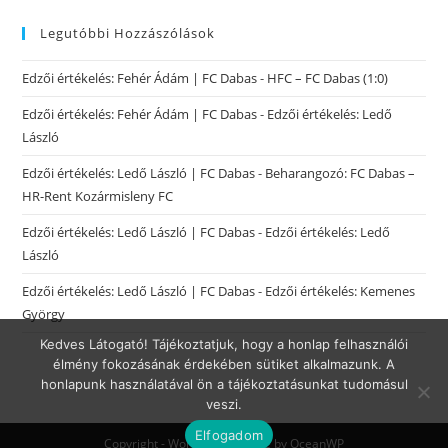
Legutóbbi Hozzászólások
Edzői értékelés: Fehér Ádám | FC Dabas
-
HFC – FC Dabas (1:0)
Edzői értékelés: Fehér Ádám | FC Dabas
-
Edzői értékelés: Ledő
László
Edzői értékelés: Ledő László | FC Dabas
-
Beharangozó: FC Dabas –
HR-Rent Kozármisleny FC
Edzői értékelés: Ledő László | FC Dabas
-
Edzői értékelés: Ledő
László
Edzői értékelés: Ledő László | FC Dabas
-
Edzői értékelés: Kemenes
György
Kedves Látogató! Tájékoztatjuk, hogy a honlap felhasználói
élmény fokozásának érdekében sütiket alkalmazunk. A
honlapunk használatával ön a tájékoztatásunkat tudomásul
veszi.
Elfogadom
Copyright - WordPress Theme by OceanWP